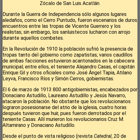
Zócalo de San Luis Acatlán.
Durante la Guerra de Independencia sólo algunos lugares
aledaños, como el Cerro Puntudo, fueron escenarios de duros
encuentros entre las tropas de Vicente Guerrero y los
realistas; sin embargo, los sanluistecos lucharon con arrojo
durante aquellos combates.
En la Revolución de 1910 la población sufrió la presencia de
tropas tanto del gobierno como zapatistas; varios caudillos
de ambas facciones estuvieron acantonados en la cabecera
municipal; entre ellos, el teniente Alejandro Casas, el capitán
Enrique Gil y otros oficiales como José Ángel Tapia, Atilano
Leyva, Francisco Ríos y Simón Cerros, gobiernistas.
El 6 de marzo de 1913 800 antigobiernistas, encabezados por
Donaciano Astudillo, Laureano Astudillo y Jesús Navarro,
atacaron la población. No obstante que los revolucionarios
lograron posesionarse del atrio de la iglesia, cuatro horas
después tuvieron que huir, pues fueron derrotados por el
teniente Casas. Allí murieron los revolucionarios Cruz M.
Altamirano y Donaciano Astudillo.
Desde el punto de vista religioso (revista
Catedral
, 20 de