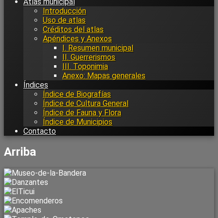
Atlas municipal
Introducción
Uso de atlas
Créditos del atlas
Apéndices y Anexos
I. Resumen municipal
II. Guerrerismos
III. Toponimia
Anexo: Mapas generales
Índices
Índice de Biografías
Índice de Cultura General
Índice de Fauna y Flora
Índice de Municipios
Contacto
Arriba