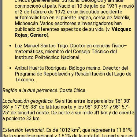
cívicos guerrerenses. Su lucha ideológica y armada
conmocionó al país. Nació el 10 de julio de 1931 y murió
el 2 de febrero de 1972 en un discutido accidente
automovilístico en el puente Irapeo, cerca de Morelia,
Michoacán. Varios escritores e investigadores han
publicado diferentes aspectos de su vida. (v.
Vázquez
Rojas, Genaro
).
Luz Manuel Santos Trigo. Doctor en ciencias físico–
matemáticas, miembro del Consejo Técnico del
Instituto Politécnico Nacional.
Aníbal Huerta Rodríguez. Biólogo marino. Director del
Programa de Repoblación y Rehabilitación del Lago de
Texcoco.
Región a la que pertenece.
Costa Chica.
Localización geográfica.
Se sitúa entre los paralelos 16° 38’
36’’ y 17° 05’ 38’’ de latitud norte y los 98° 30’ 39’’ y 98° 57’
25’’ de longitud oeste. De norte a sur mide 41 km y de oriente
a poniente 33 km.
2
Extensión territorial.
Es de 1012 km
, que representa 11.81%
de la superficie regional y 1.61% de la estatal. La parte sur es