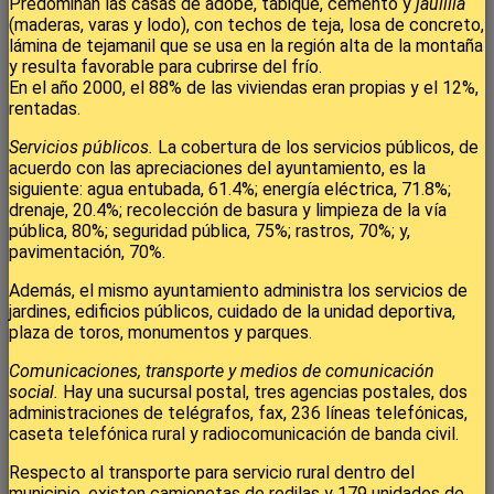
Predominan las casas de adobe, tabique, cemento y
jaulilla
(maderas, varas y lodo), con techos de teja, losa de concreto,
lámina de tejamanil que se usa en la región alta de la montaña
y resulta favorable para cubrirse del frío.
En el año 2000, el 88% de las viviendas eran propias y el 12%,
rentadas.
Servicios públicos.
La cobertura de los servicios públicos, de
acuerdo con las apreciaciones del ayuntamiento, es la
siguiente: agua entubada, 61.4%; energía eléctrica, 71.8%;
drenaje, 20.4%; recolección de basura y limpieza de la vía
pública, 80%; seguridad pública, 75%; rastros, 70%; y,
pavimentación, 70%.
Además, el mismo ayuntamiento administra los servicios de
jardines, edificios públicos, cuidado de la unidad deportiva,
plaza de toros, monumentos y parques.
Comunicaciones, transporte y medios de comunicación
social.
Hay una sucursal postal, tres agencias postales, dos
administraciones de telégrafos, fax, 236 líneas telefónicas,
caseta telefónica rural y radiocomunicación de banda civil.
Respecto al transporte para servicio rural dentro del
municipio, existen camionetas de redilas y 179 unidades de