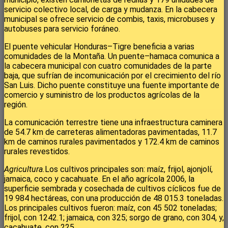
servicio colectivo local, de carga y mudanza. En la cabecera
municipal se ofrece servicio de combis, taxis, microbuses y
autobuses para servicio foráneo.
El puente vehicular Honduras–Tigre beneficia a varias
comunidades de la Montaña. Un puente–hamaca comunica a
la cabecera municipal con cuatro comunidades de la parte
baja, que sufrían de incomunicación por el crecimiento del río
San Luis. Dicho puente constituye una fuente importante de
comercio y suministro de los productos agrícolas de la
región.
La comunicación terrestre tiene una infraestructura caminera
de 54.7 km de carreteras alimentadoras pavimentadas, 11.7
km de caminos rurales pavimentados y 172.4 km de caminos
rurales revestidos.
Agricultura.
Los cultivos principales son: maíz, frijol, ajonjolí,
jamaica, coco y cacahuate. En el año agrícola 2006, la
superficie sembrada y cosechada de cultivos cíclicos fue de
19 984 hectáreas, con una producción de 48 015.3 toneladas.
Los principales cultivos fueron: maíz, con 45 502 toneladas;
frijol, con 1242.1; jamaica, con 325; sorgo de grano, con 304, y,
cacahuate, con 225.