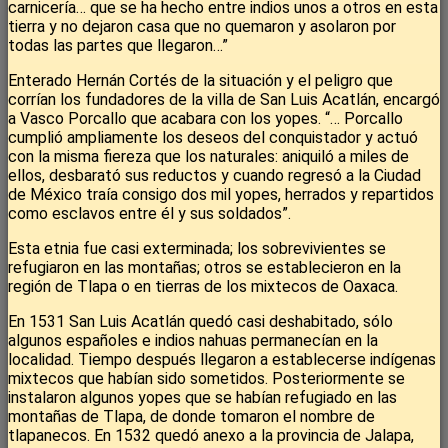
carnicería… que se ha hecho entre indios unos a otros en esta
tierra y no dejaron casa que no quemaron y asolaron por
todas las partes que llegaron…”
Enterado Hernán Cortés de la situación y el peligro que
corrían los fundadores de la villa de San Luis Acatlán, encargó
a Vasco Porcallo que acabara con los yopes. “… Porcallo
cumplió ampliamente los deseos del conquistador y actuó
con la misma fiereza que los naturales: aniquiló a miles de
ellos, desbarató sus reductos y cuando regresó a la Ciudad
de México traía consigo dos mil yopes, herrados y repartidos
como esclavos entre él y sus soldados”.
Esta etnia fue casi exterminada; los sobrevivientes se
refugiaron en las montañas; otros se establecieron en la
región de Tlapa o en tierras de los mixtecos de Oaxaca.
En 1531 San Luis Acatlán quedó casi deshabitado, sólo
algunos españoles e indios nahuas permanecían en la
localidad. Tiempo después llegaron a establecerse indígenas
mixtecos que habían sido sometidos. Posteriormente se
instalaron algunos yopes que se habían refugiado en las
montañas de Tlapa, de donde tomaron el nombre de
tlapanecos. En 1532 quedó anexo a la provincia de Jalapa,