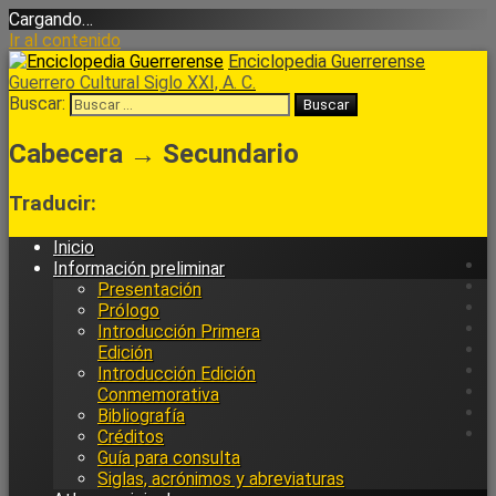
Cargando…
Ir al contenido
Enciclopedia Guerrerense
Guerrero Cultural Siglo XXI, A. C.
Buscar:
Cabecera → Secundario
Traducir:
Inicio
Información preliminar
Presentación
Prólogo
Introducción Primera
Edición
Introducción Edición
Conmemorativa
Bibliografía
Créditos
Guía para consulta
Siglas, acrónimos y abreviaturas