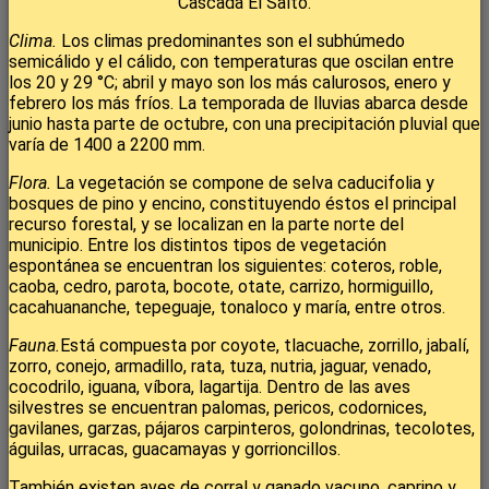
Cascada El Salto.
Clima.
Los climas predominantes son el subhúmedo
semicálido y el cálido, con temperaturas que oscilan entre
los 20 y 29 °C; abril y mayo son los más calurosos, enero y
febrero los más fríos. La temporada de lluvias abarca desde
junio hasta parte de octubre, con una precipitación pluvial que
varía de 1400 a 2200 mm.
Flora.
La vegetación se compone de selva caducifolia y
bosques de pino y encino, constituyendo éstos el principal
recurso forestal, y se localizan en la parte norte del
municipio. Entre los distintos tipos de vegetación
espontánea se encuentran los siguientes: coteros, roble,
caoba, cedro, parota, bocote, otate, carrizo, hormiguillo,
cacahuananche, tepeguaje, tonaloco y maría, entre otros.
Fauna.
Está compuesta por coyote, tlacuache, zorrillo, jabalí,
zorro, conejo, armadillo, rata, tuza, nutria, jaguar, venado,
cocodrilo, iguana, víbora, lagartija. Dentro de las aves
silvestres se encuentran palomas, pericos, codornices,
gavilanes, garzas, pájaros carpinteros, golondrinas, tecolotes,
águilas, urracas, guacamayas y gorrioncillos.
También existen aves de corral y ganado vacuno, caprino y