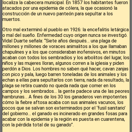
localiza la cabecera municipal. En 1857 los habitantes fueron
atacados por una epidemia de cólera, la que ocasionó la
construcción de un nuevo panteón para sepultar a los
muertos.
Otro mal exterminó al pueblo en 1926: la encefalitis letárgica
o mal del sueño. Enfermedad cuyo origen nunca se investigó.
Vidal Duarte señala: “Siete años después… una plaga de
millones y millones de voraces animalitos a los que llamaban
chapulines y a los que consideraban inofensivos, en minutos
acaban con todos los sembradíos y los arbolitos del lugar, los
niños y las mujeres lloran, algunos corren a la iglesia y piden
perdón a Dios. Los hombres no saben qué hacer, cavan zanjas
con pico y pala, luego barren toneladas de los animales y los
echan a ellas para sepultarlos con tierra; nada da resultado, la
plaga se retira cuando no queda nada que comer en los
campos y los sembrados… la gente padece una de las peores
hambrunas… A fines de los 30 los ganaderos ven impotentes
cómo la fiebre aftosa acaba con sus animales vacunos, los
pocos que se salvan son exterminados por el ‘fusil sanitario’
del gobierno… el ganado es incinerado en grandes fosas para
acabar con la epidemia y la región es puesta en cuarentena,
con la pérdida total de su ganado”.