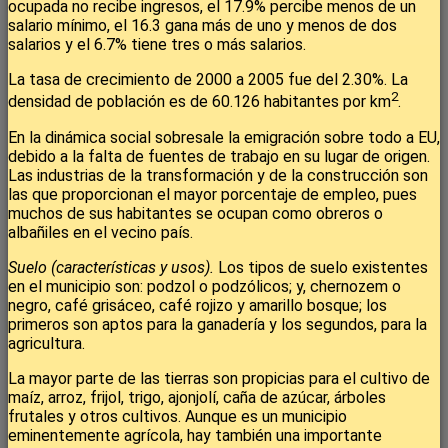
ocupada no recibe ingresos, el 17.9% percibe menos de un
salario mínimo, el 16.3 gana más de uno y menos de dos
salarios y el 6.7% tiene tres o más salarios.
La tasa de crecimiento de 2000 a 2005 fue del 2.30%. La
2
densidad de población es de 60.126 habitantes por km
.
En la dinámica social sobresale la emigración sobre todo a EU,
debido a la falta de fuentes de trabajo en su lugar de origen.
Las industrias de la transformación y de la construcción son
las que proporcionan el mayor porcentaje de empleo, pues
muchos de sus habitantes se ocupan como obreros o
albañiles en el vecino país.
Suelo (características y usos).
Los tipos de suelo existentes
en el municipio son: podzol o podzólicos; y, chernozem o
negro, café grisáceo, café rojizo y amarillo bosque; los
primeros son aptos para la ganadería y los segundos, para la
agricultura.
La mayor parte de las tierras son propicias para el cultivo de
maíz, arroz, frijol, trigo, ajonjolí, caña de azúcar, árboles
frutales y otros cultivos. Aunque es un municipio
eminentemente agrícola, hay también una importante