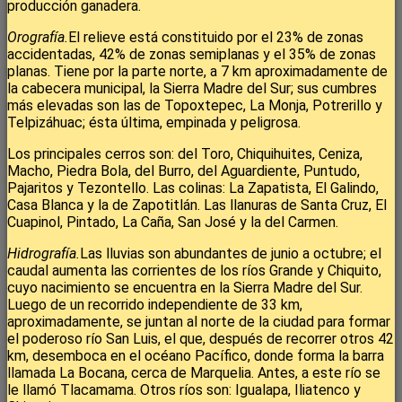
producción ganadera.
Orografía.
El relieve está constituido por el 23% de zonas
accidentadas, 42% de zonas semiplanas y el 35% de zonas
planas. Tiene por la parte norte, a 7 km aproximadamente de
la cabecera municipal, la Sierra Madre del Sur; sus cumbres
más elevadas son las de Topoxtepec, La Monja, Potrerillo y
Telpizáhuac; ésta última, empinada y peligrosa.
Los principales cerros son: del Toro, Chiquihuites, Ceniza,
Macho, Piedra Bola, del Burro, del Aguardiente, Puntudo,
Pajaritos y Tezontello. Las colinas: La Zapatista, El Galindo,
Casa Blanca y la de Zapotitlán. Las llanuras de Santa Cruz, El
Cuapinol, Pintado, La Caña, San José y la del Carmen.
Hidrografía.
Las lluvias son abundantes de junio a octubre; el
caudal aumenta las corrientes de los ríos Grande y Chiquito,
cuyo nacimiento se encuentra en la Sierra Madre del Sur.
Luego de un recorrido independiente de 33 km,
aproximadamente, se juntan al norte de la ciudad para formar
el poderoso río San Luis, el que, después de recorrer otros 42
km, desemboca en el océano Pacífico, donde forma la barra
llamada La Bocana, cerca de Marquelia. Antes, a este río se
le llamó Tlacamama. Otros ríos son: Igualapa, Iliatenco y