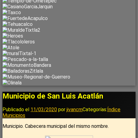
Municipio de San Luis Acatlán
Publicado el
11/03/2020
por
jivancm
Categorías:
Índice
Municipios
Municipio. Cabecera municipal del mismo nombre.