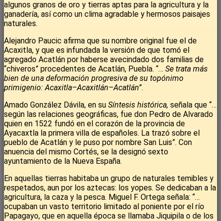
algunos granos de oro y tierras aptas para la agricultura y la
ganadería, así como un clima agradable y hermosos paisajes
naturales.
Alejandro Paucic afirma que su nombre original fue el de
Acaxitla, y que es infundada la versión de que tomó el
agregado Acatlán por haberse avecindado dos familias de
“chiveros” procedentes de Acatlán, Puebla. “…
Se trata más
bien de una deformación progresiva de su topónimo
primigenio: Acaxitla–Acaxitlán–Acatlán”
.
Amado González Dávila, en su
Síntesis histórica,
señala que “…
según las relaciones geográficas, fue don Pedro de Alvarado
quien en 1522 fundó en el corazón de la provincia de
Ayacaxtla la primera villa de españoles. La trazó sobre el
pueblo de Acatlán y le puso por nombre San Luis”. Con
anuencia del mismo Cortés, se la designó sexto
ayuntamiento de la Nueva España.
En aquellas tierras habitaba un grupo de naturales temibles y
respetados, aun por los aztecas: los yopes. Se dedicaban a la
agricultura, la caza y la pesca. Miguel F. Ortega señala: “…
ocupaban un vasto territorio limitado al poniente por el río
Papagayo, que en aquella época se llamaba Jiquipila o de los