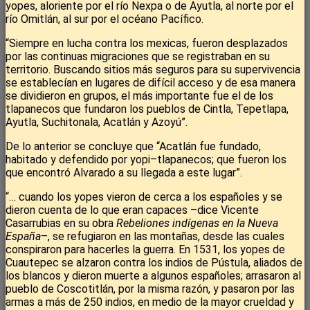
yopes, aloriente por el río Nexpa o de Ayutla, al norte por el
río Omitlán, al sur por el océano Pacífico.
“Siempre en lucha contra los mexicas, fueron desplazados
por las continuas migraciones que se registraban en su
territorio. Buscando sitios más seguros para su supervivencia
se establecían en lugares de difícil acceso y de esa manera
se dividieron en grupos, el más importante fue el de los
tlapanecos que fundaron los pueblos de Cintla, Tepetlapa,
Ayutla, Suchitonala, Acatlán y Azoyú”.
De lo anterior se concluye que “Acatlán fue fundado,
habitado y defendido por yopi–tlapanecos; que fueron los
que encontró Alvarado a su llegada a este lugar”.
“… cuando los yopes vieron de cerca a los españoles y se
dieron cuenta de lo que eran capaces –dice Vicente
Casarrubias en su obra
Rebeliones indígenas en la Nueva
España
–, se refugiaron en las montañas, desde las cuales
conspiraron para hacerles la guerra. En 1531, los yopes de
Cuautepec se alzaron contra los indios de Pústula, aliados de
los blancos y dieron muerte a algunos españoles; arrasaron al
pueblo de Coscotitlán, por la misma razón, y pasaron por las
armas a más de 250 indios, en medio de la mayor crueldad y