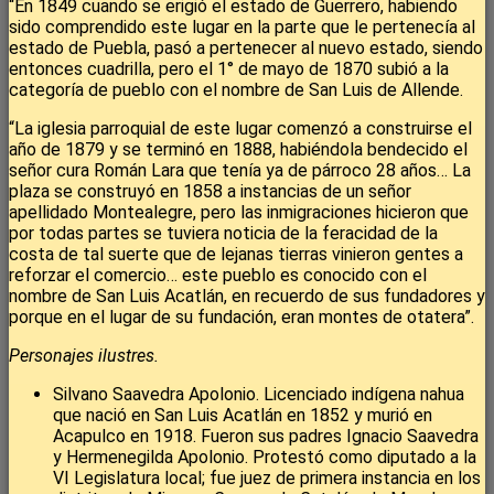
“En 1849 cuando se erigió el estado de Guerrero, habiendo
sido comprendido este lugar en la parte que le pertenecía al
estado de Puebla, pasó a pertenecer al nuevo estado, siendo
entonces cuadrilla, pero el 1° de mayo de 1870 subió a la
categoría de pueblo con el nombre de San Luis de Allende.
“La iglesia parroquial de este lugar comenzó a construirse el
año de 1879 y se terminó en 1888, habiéndola bendecido el
señor cura Román Lara que tenía ya de párroco 28 años… La
plaza se construyó en 1858 a instancias de un señor
apellidado Montealegre, pero las inmigraciones hicieron que
por todas partes se tuviera noticia de la feracidad de la
costa de tal suerte que de lejanas tierras vinieron gentes a
reforzar el comercio… este pueblo es conocido con el
nombre de San Luis Acatlán, en recuerdo de sus fundadores y
porque en el lugar de su fundación, eran montes de otatera”.
Personajes ilustres.
Silvano Saavedra Apolonio. Licenciado indígena nahua
que nació en San Luis Acatlán en 1852 y murió en
Acapulco en 1918. Fueron sus padres Ignacio Saavedra
y Hermenegilda Apolonio. Protestó como diputado a la
VI Legislatura local; fue juez de primera instancia en los