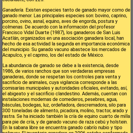
Ganadería.
Existen especies tanto de ganado mayor como de
ganado menor. Las principales especies son: bovino, caprino,
porcino, ovino, asnal, equino, aves de engorda, postura y
colmenas. De acuerdo con la información del profesor
Francisco Vidal Duarte (1987), los ganaderos de San Luis
Acatlán, organizados en una asociación ganadera local, han
hecho de esa actividad la segunda en importancia económica
del municipio. Su ganado vacuno abastece los mercados de
Acapulco, y el caprino, los del estado de México.
La abundancia de ganado se debe a la existencia, desde
1986, de varios ranchos que son verdaderas empresas
ganaderas, donde se respetan los controles para venta y
sacrificio de animales, cuya vigilancia corresponde a las
comisarías municipales y autoridades oficiales, evitando, así,
el abigeato y el sacrificio clandestino. Además, cuentan con
instalaciones modernas de comederos, pesebres, agua,
básculas, bodegas, luz, ordeñadora, descremadora, silo para
300 toneladas de alimento, picadora, molino, tractor, arado y
rastra. Se ha iniciado también la cría de equino cuarto de milla
para pie de cría, y de ganado vacuno de raza cebú y holstein.
En la sabana libre se encuentra ganado cabrío nubio y tipo