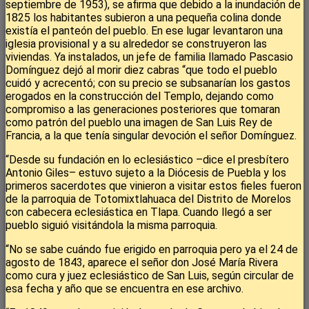
septiembre de 1953), se afirma que debido a la inundación de
1825 los habitantes subieron a una pequeña colina donde
existía el panteón del pueblo. En ese lugar levantaron una
iglesia provisional y a su alrededor se construyeron las
viviendas. Ya instalados, un jefe de familia llamado Pascasio
Domínguez dejó al morir diez cabras “que todo el pueblo
cuidó y acrecentó; con su precio se subsanarían los gastos
erogados en la construcción del Templo, dejando como
compromiso a las generaciones posteriores que tomaran
como patrón del pueblo una imagen de San Luis Rey de
Francia, a la que tenía singular devoción el señor Domínguez.
“Desde su fundación en lo eclesiástico –dice el presbítero
Antonio Giles– estuvo sujeto a la Diócesis de Puebla y los
primeros sacerdotes que vinieron a visitar estos fieles fueron
de la parroquia de Totomixtlahuaca del Distrito de Morelos
con cabecera eclesiástica en Tlapa. Cuando llegó a ser
pueblo siguió visitándola la misma parroquia.
“No se sabe cuándo fue erigido en parroquia pero ya el 24 de
agosto de 1843, aparece el señor don José María Rivera
como cura y juez eclesiástico de San Luis, según circular de
esa fecha y año que se encuentra en ese archivo.