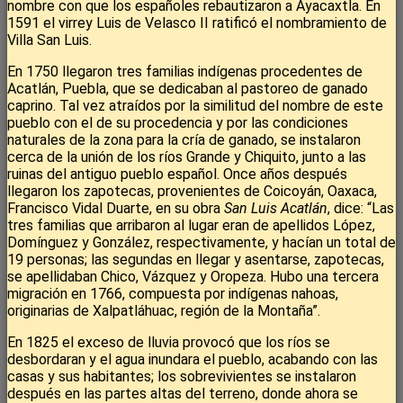
nombre con que los españoles rebautizaron a Ayacaxtla. En
1591 el virrey Luis de Velasco II ratificó el nombramiento de
Villa San Luis.
En 1750 llegaron tres familias indígenas procedentes de
Acatlán, Puebla, que se dedicaban al pastoreo de ganado
caprino. Tal vez atraídos por la similitud del nombre de este
pueblo con el de su procedencia y por las condiciones
naturales de la zona para la cría de ganado, se instalaron
cerca de la unión de los ríos Grande y Chiquito, junto a las
ruinas del antiguo pueblo español. Once años después
llegaron los zapotecas, provenientes de Coicoyán, Oaxaca,
Francisco Vidal Duarte, en su obra
San Luis Acatlán
, dice: “Las
tres familias que arribaron al lugar eran de apellidos López,
Domínguez y González, respectivamente, y hacían un total de
19 personas; las segundas en llegar y asentarse, zapotecas,
se apellidaban Chico, Vázquez y Oropeza. Hubo una tercera
migración en 1766, compuesta por indígenas nahoas,
originarias de Xalpatláhuac, región de la Montaña”.
En 1825 el exceso de lluvia provocó que los ríos se
desbordaran y el agua inundara el pueblo, acabando con las
casas y sus habitantes; los sobrevivientes se instalaron
después en las partes altas del terreno, donde ahora se