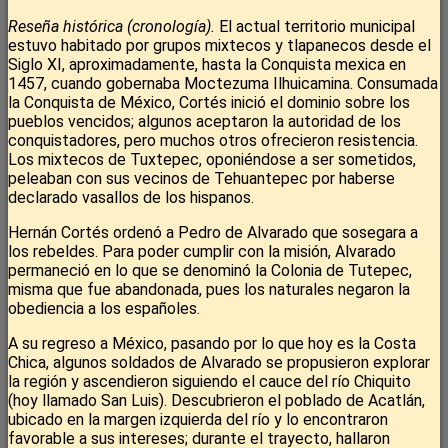
Reseña histórica (cronología).
El actual territorio municipal
estuvo habitado por grupos mixtecos y tlapanecos desde el
Siglo XI, aproximadamente, hasta la Conquista mexica en
1457, cuando gobernaba Moctezuma Ilhuicamina. Consumada
la Conquista de México, Cortés inició el dominio sobre los
pueblos vencidos; algunos aceptaron la autoridad de los
conquistadores, pero muchos otros ofrecieron resistencia.
Los mixtecos de Tuxtepec, oponiéndose a ser sometidos,
peleaban con sus vecinos de Tehuantepec por haberse
declarado vasallos de los hispanos.
Hernán Cortés ordenó a Pedro de Alvarado que sosegara a
los rebeldes. Para poder cumplir con la misión, Alvarado
permaneció en lo que se denominó la Colonia de Tutepec,
misma que fue abandonada, pues los naturales negaron la
obediencia a los españoles.
A su regreso a México, pasando por lo que hoy es la Costa
Chica, algunos soldados de Alvarado se propusieron explorar
la región y ascendieron siguiendo el cauce del río Chiquito
(hoy llamado San Luis). Descubrieron el poblado de Acatlán,
ubicado en la margen izquierda del río y lo encontraron
favorable a sus intereses; durante el trayecto, hallaron