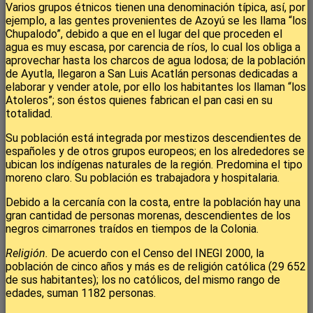
Varios grupos étnicos tienen una denominación típica, así, por
ejemplo, a las gentes provenientes de Azoyú se les llama “los
Chupalodo”, debido a que en el lugar del que proceden el
agua es muy escasa, por carencia de ríos, lo cual los obliga a
aprovechar hasta los charcos de agua lodosa; de la población
de Ayutla, llegaron a San Luis Acatlán personas dedicadas a
elaborar y vender atole, por ello los habitantes los llaman “los
Atoleros”; son éstos quienes fabrican el pan casi en su
totalidad.
Su población está integrada por mestizos descendientes de
españoles y de otros grupos europeos; en los alrededores se
ubican los indígenas naturales de la región. Predomina el tipo
moreno claro. Su población es trabajadora y hospitalaria.
Debido a la cercanía con la costa, entre la población hay una
gran cantidad de personas morenas, descendientes de los
negros cimarrones traídos en tiempos de la Colonia.
Religión.
De acuerdo con el Censo del INEGI 2000, la
población de cinco años y más es de religión católica (29 652
de sus habitantes); los no católicos, del mismo rango de
edades, suman 1182 personas.