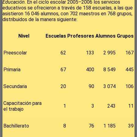
Educación
. En el ciclo escolar 2005–2006 los servicios
educativos se ofrecieron a través de 158 escuelas, a las que
asistieron 16 046 alumnos, con 702 maestros en 768 grupos,
distribuidos de la manera siguiente:
Nivel
Escuelas
Profesores
Alumnos
Grupos
Preescolar
62
133
2 995
167
Primaria
67
400
8 549
445
Secundaria
20
90
3 074
106
Capacitación para
1
3
243
11
el trabajo
Bachillerato
8
76
1 185
39