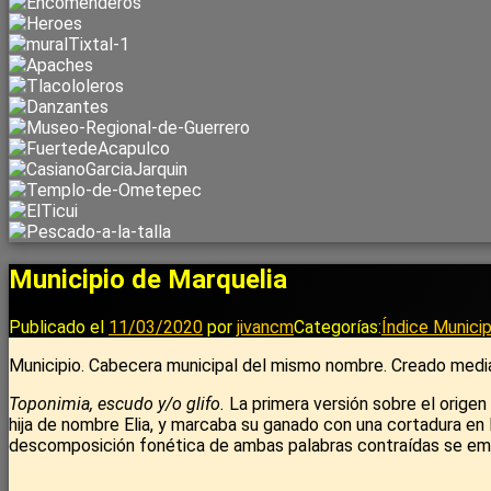
Municipio de Marquelia
Publicado el
11/03/2020
por
jivancm
Categorías:
Índice Municip
Municipio. Cabecera municipal del mismo nombre. Creado media
Toponimia, escudo y/o glifo.
La primera versión sobre el origen
hija de nombre Elia, y marcaba su ganado con una cortadura en l
descomposición fonética de ambas palabras contraídas se emp