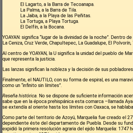
El Lagarto, a la Barra de Tecoanapa.
La Palma, a la Barra de Tila.
La Jaiba, a la Playa de las Peñitas.
La Tortuga, a Playa Tortuga.
El Delfín, a la Bocana.
YOAYAN: significa “lugar de la divinidad de la noche”. Dentro 
La Ceniza, Cruz Verde, Chapultepec, La Guadalupe, El Polvorín, 
Al centro de YOAYAN, la U significa la unidad del pueblo de Marq
que representa la justicia.
Las lanzas significan la nobleza y la decisión de sus pobladores
Finalmente, el NAUTILO, con su forma de espiral, es una maravi
como un “infinito sin límites”.
Reseña histórica.
No se dispone de suficiente información acer
sabe que en la época prehispánica esta comarca –llamada Ayaca
se extendía al oriente hasta los límites con Oaxaca, se habla
Como parte del territorio de Azoyú, Marquelia fue creado el 
dependiente éste del departamento de Puebla. Desde su fundac
expidió la primera resolución agraria del ejido Marquelia: 1747 