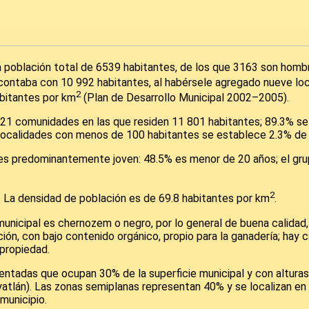
a población total de 6539 habitantes, de los que 3163 son homb
 contaba con 10 992 habitantes, al habérsele agregado nueve loc
2
abitantes por km
(Plan de Desarrollo Municipal 2002–2005).
y 21 comunidades en las que residen 11 801 habitantes; 89.3% s
 localidades con menos de 100 habitantes se establece 2.3% de 
es predominantemente joven: 48.5% es menor de 20 años; el grup
2
. La densidad de población es de 69.8 habitantes por km
.
 municipal es chernozem o negro, por lo general de buena calidad,
ón, con bajo contenido orgánico, propio para la ganadería; hay c
propiedad.
identadas que ocupan 30% de la superficie municipal y con altura
yatlán). Las zonas semiplanas representan 40% y se localizan en
municipio.