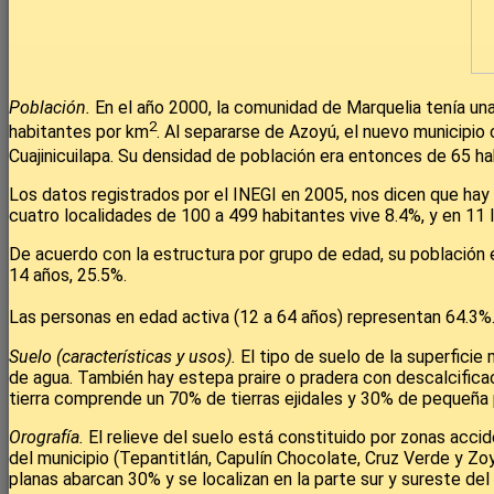
Población.
En el año 2000, la comunidad de Marquelia tenía un
2
habitantes por km
. Al separarse de Azoyú, el nuevo municipio
Cuajinicuilapa. Su densidad de población era entonces de 65 h
Los datos registrados por el INEGI en 2005, nos dicen que ha
cuatro localidades de 100 a 499 habitantes vive 8.4%, y en 11
De acuerdo con la estructura por grupo de edad, su población 
14 años, 25.5%.
Las personas en edad activa (12 a 64 años) representan 64.3%
Suelo (características y usos).
El tipo de suelo de la superficie
de agua. También hay estepa praire o pradera con descalcificaci
tierra comprende un 70% de tierras ejidales y 30% de pequeña 
Orografía.
El relieve del suelo está constituido por zonas acc
del municipio (Tepantitlán, Capulín Chocolate, Cruz Verde y Zo
planas abarcan 30% y se localizan en la parte sur y sureste del 