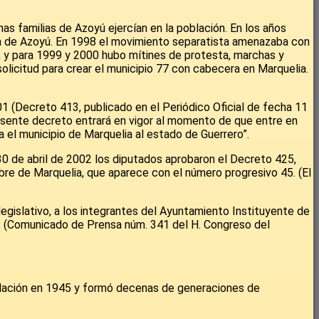
as familias de Azoyú ejercían en la población. En los años
cia de Azoyú. En 1998 el movimiento separatista amenazaba con
e, y para 1999 y 2000 hubo mítines de protesta, marchas y
olicitud para crear el municipio 77 con cabecera en Marquelia.
1 (Decreto 413, publicado en el Periódico Oficial de fecha 11
 presente decreto entrará en vigor al momento de que entre en
a el municipio de Marquelia al estado de Guerrero”.
l 30 de abril de 2002 los diputados aprobaron el Decreto 425,
mbre de Marquelia, que aparece con el número progresivo 45. (El
legislativo, a los integrantes del Ayuntamiento Instituyente de
”. (Comunicado de Prensa núm. 341 del H. Congreso del
oblación en 1945 y formó decenas de generaciones de