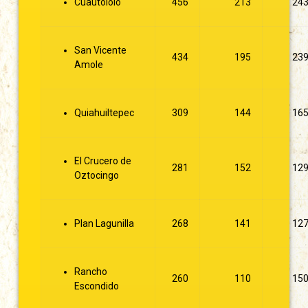
Cuautololo
456
213
24
San Vicente
434
195
23
Amole
Quiahuiltepec
309
144
16
El Crucero de
281
152
12
Oztocingo
Plan Lagunilla
268
141
12
Rancho
260
110
15
Escondido