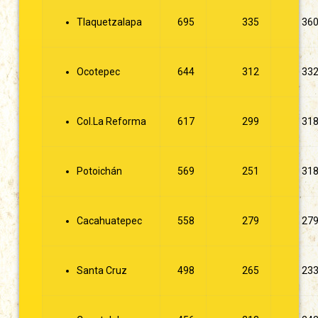
Tlaquetzalapa
695
335
36
Ocotepec
644
312
33
Col.La Reforma
617
299
31
Potoichán
569
251
31
Cacahuatepec
558
279
27
Santa Cruz
498
265
23