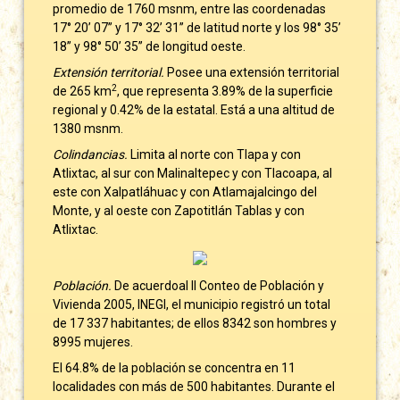
promedio de 1760 msnm, entre las coordenadas
17° 20’ 07’’ y 17° 32’ 31’’ de latitud norte y los 98° 35’
18’’ y 98° 50’ 35’’ de longitud oeste.
Extensión territorial.
Posee una extensión territorial
2
de 265 km
, que representa 3.89% de la superficie
regional y 0.42% de la estatal. Está a una altitud de
1380 msnm.
Colindancias.
Limita al norte con Tlapa y con
Atlixtac, al sur con Malinaltepec y con Tlacoapa, al
este con Xalpatláhuac y con Atlamajalcingo del
Monte, y al oeste con Zapotitlán Tablas y con
Atlixtac.
Población.
De acuerdoal II Conteo de Población y
Vivienda 2005, INEGI, el municipio registró un total
de 17 337 habitantes; de ellos 8342 son hombres y
8995 mujeres.
El 64.8% de la población se concentra en 11
localidades con más de 500 habitantes. Durante el