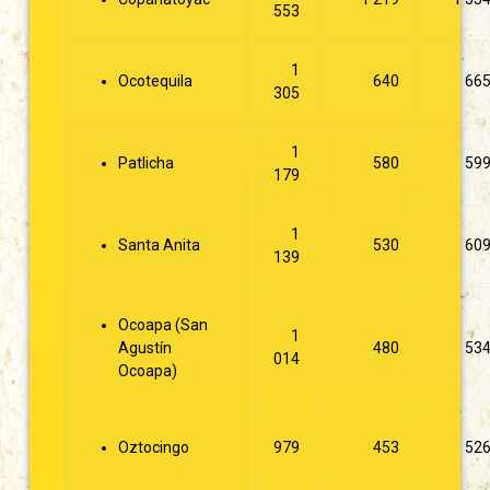
553
1
Ocotequila
640
66
305
1
Patlicha
580
59
179
1
Santa Anita
530
60
139
Ocoapa (San
1
Agustín
480
53
014
Ocoapa)
Oztocingo
979
453
52