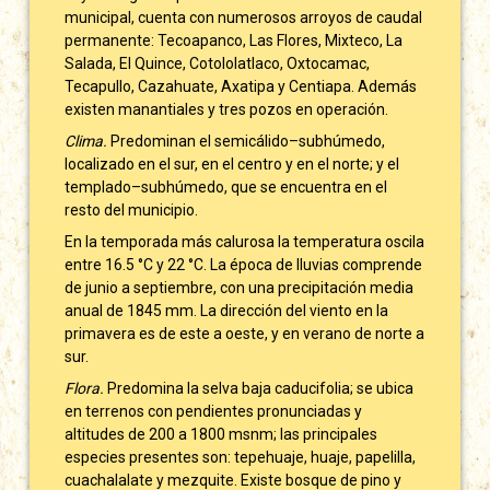
municipal, cuenta con numerosos arroyos de caudal
permanente: Tecoapanco, Las Flores, Mixteco, La
Salada, El Quince, Cotololatlaco, Oxtocamac,
Tecapullo, Cazahuate, Axatipa y Centiapa. Además
existen manantiales y tres pozos en operación.
Clima.
Predominan el semicálido–subhúmedo,
localizado en el sur, en el centro y en el norte; y el
templado–subhúmedo, que se encuentra en el
resto del municipio.
En la temporada más calurosa la temperatura oscila
entre 16.5 °C y 22 °C. La época de lluvias comprende
de junio a septiembre, con una precipitación media
anual de 1845 mm. La dirección del viento en la
primavera es de este a oeste, y en verano de norte a
sur.
Flora.
Predomina la selva baja caducifolia; se ubica
en terrenos con pendientes pronunciadas y
altitudes de 200 a 1800 msnm; las principales
especies presentes son: tepehuaje, huaje, papelilla,
cuachalalate y mezquite. Existe bosque de pino y