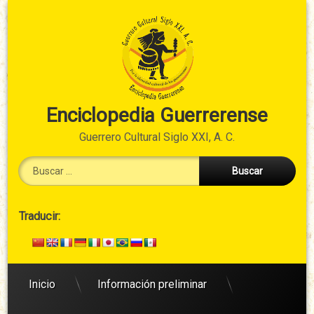
Ir
al
contenido
Enciclopedia Guerrerense
Guerrero Cultural Siglo XXI, A. C.
Buscar:
Cabecera
Traducir:
→
Secundario
Inicio
Información preliminar