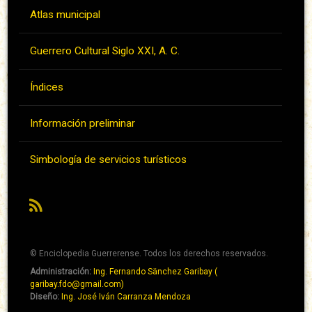
Atlas municipal
Guerrero Cultural Siglo XXI, A. C.
Índices
Información preliminar
Simbología de servicios turísticos
RSS
© Enciclopedia Guerrerense. Todos los derechos reservados.
Administración:
Ing. Fernando Sänchez Garibay (
Pie
garibay.fdo@gmail.com)
de
Diseño:
Ing. José Iván Carranza Mendoza