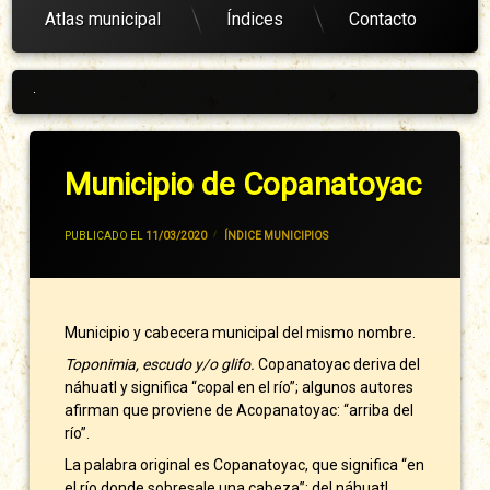
Atlas municipal
Índices
Contacto
Arriba
Municipio de Copanatoyac
POR
JIVANCM
PUBLICADO EL
11/03/2020
CATEGORÍAS:
ÍNDICE MUNICIPIOS
Municipio y cabecera municipal del mismo nombre.
Toponimia, escudo y/o glifo.
Copanatoyac deriva del
náhuatl y significa “copal en el río”; algunos autores
afirman que proviene de Acopanatoyac: “arriba del
río”.
La palabra original es Copanatoyac, que significa “en
el río donde sobresale una cabeza”; del náhuatl