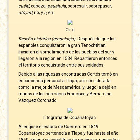
cuáitl,
cabeza;
pauahula,
sobresalir, sobrepasar;
atóyatl,
río, y
c,
en.
Glifo
Reseña histórica (cronología).
Después de que los
españoles conquistaron la gran Tenochtitlan
iniciaron el sometimiento de los pueblos del sur y
llegaron a la región en 1534. Repartieron entonces
el territorio conquistado entre sus soldados.
Debido a las riquezas encontradas Cortés tomó en
encomienda personal a Tlapa, por considerarla
como la mejor de Mesoamérica, y luego la dejó en
manos de los hermanos Francisco y Bernardino
Vázquez Coronado.
Litografía de Copanatoyac.
Al erigirse el estado de Guerrero en 1849
Copanatoyac pertenecía a Tlapa y fue hasta el año
1860 cuando se constituyó en municipio, pasando a