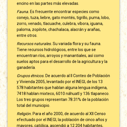
encino en las partes más elevadas.
Fauna.
Es frecuente encontrar especies como
conejo, tuza, liebre, gato montés, tigrillo, puma, lobo,
zorro, venado, tlacuache, culebra, víbora, iguana,
paloma, zopilote, chachalaca, alacrán y arañas,
entre otros.
Recursos naturales.
Su variada flora y su fauna.
Tiene recursos hidrológicos, entre los que se
encuentran ríos, arroyos y manantiales, así como
suelos aptos para el desarrollo de la agricultura y la
ganadería.
Grupos étnicos.
De acuerdo al II Conteo de Población
y Vivienda 2005, levantado por el INEGI, de los 13
578 habitantes que hablan alguna lengua indígena,
7418 hablan mixteco, 6010 náhuatl y 136 tlapaneco.
Los tres grupos representan 78.31% de la población
total del municipio.
Religión.
Para el año 2000, de acuerdo al XII Censo
efectuado por el INEGI, la población de cinco años y
mayores, católica, ascendió a 12 204 habitantes,