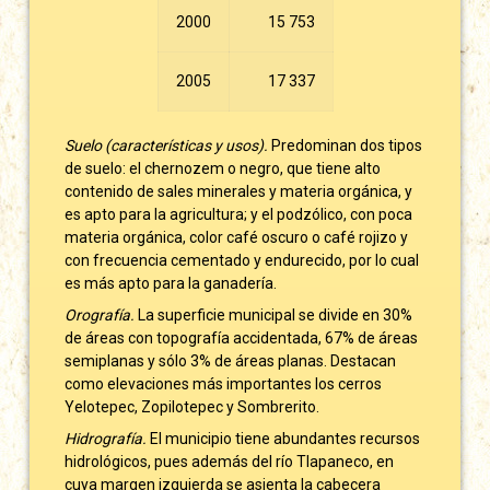
2000
15 753
2005
17 337
Suelo (características y usos).
Predominan dos tipos
de suelo: el chernozem o negro, que tiene alto
contenido de sales minerales y materia orgánica, y
es apto para la agricultura; y el podzólico, con poca
materia orgánica, color café oscuro o café rojizo y
con frecuencia cementado y endurecido, por lo cual
es más apto para la ganadería.
Orografía.
La superficie municipal se divide en 30%
de áreas con topografía accidentada, 67% de áreas
semiplanas y sólo 3% de áreas planas. Destacan
como elevaciones más importantes los cerros
Yelotepec, Zopilotepec y Sombrerito.
Hidrografía.
El municipio tiene abundantes recursos
hidrológicos, pues además del río Tlapaneco, en
cuya margen izquierda se asienta la cabecera