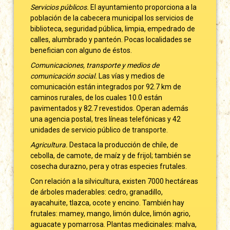
Servicios públicos.
El ayuntamiento proporciona a la
población de la cabecera municipal los servicios de
biblioteca, seguridad pública, limpia, empedrado de
calles, alumbrado y panteón. Pocas localidades se
benefician con alguno de éstos.
Comunicaciones, transporte y medios de
comunicación social.
Las vías y medios de
comunicación están integrados por 92.7 km de
caminos rurales, de los cuales 10.0 están
pavimentados y 82.7 revestidos. Operan además
una agencia postal, tres líneas telefónicas y 42
unidades de servicio público de transporte.
Agricultura.
Destaca la producción de chile, de
cebolla, de camote, de maíz y de frijol; también se
cosecha durazno, pera y otras especies frutales.
Con relación a la silvicultura, existen 7000 hectáreas
de árboles maderables: cedro, granadillo,
ayacahuite, tlazca, ocote y encino. También hay
frutales: mamey, mango, limón dulce, limón agrio,
aguacate y pomarrosa. Plantas medicinales: malva,