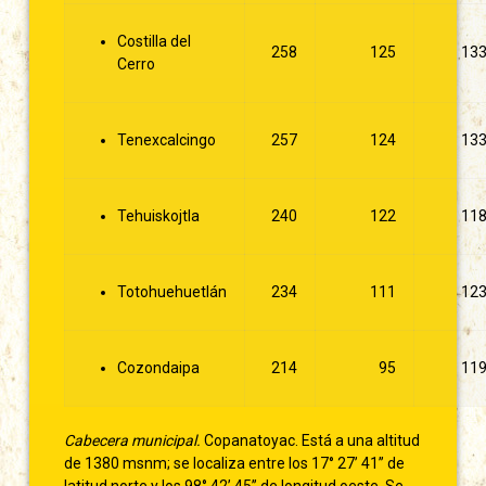
Costilla del
258
125
13
Cerro
Tenexcalcingo
257
124
13
Tehuiskojtla
240
122
11
Totohuehuetlán
234
111
12
Cozondaipa
214
95
11
Cabecera municipal.
Copanatoyac. Está a una altitud
de 1380 msnm; se localiza entre los 17° 27’ 41’’ de
latitud norte y los 98° 42’ 45’’ de longitud oeste. Se