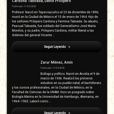
derecha
Cardona Taboada, David Próspero
Publicado: 11/03/2020
Profesor. Nació en Tepecoacuilco el 23 de diciembre de 1896;
murió en la Ciudad de México el 10 de enero de 1964. Hijo de
los señores Próspero Cardona y Fermina Taboada. Su abuelo,
Pascual Taboada, fue soldado del Generalísimo José María
Morelos, y su padre, Próspero Cardona, militar liberal a las
órdenes del general Vicente …
Seguir Leyendo
Municipio De Copanatoyac
Zarur Ménez, Amín
Publicado: 11/03/2020
Biólogo y político. Nació en Arcelia el 9 de
marzo de 1936. Realizó los primeros
estudios en su pueblo natal; el bachillerato
y los cursos profesionales, en la Ciudad de México, en la
Facultad de Ciencias de la UNAM. Hizo un posgrado sobre
Biología Marina en la Universidad de Hamburgo, Alemania, en
1964–1965. Laboró como …
Seguir Leyendo
Municipio De Copanatoyac