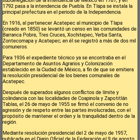
subdelegación de la intendencia de México en 1787, y en
1792 pasa a la intendencia de Puebla. En Tlapa se instala la
principal prefectura en el periodo de la Independencia.
En 1916, al pertenecer Acatepec al municipio de Tlapa
(creado en 1850) se levantó un censo en las comunidades de
Barranca Pobre, Tres Cruces, Xochitepec, Yerba Santa,
Zontecomapa y Acatepec; en él se registró a más de dos mil
comuneros.
Para 1936 el expediente técnico ya se encontraba en el
Departamento de Asuntos Agrarios y Colonización
establecido en la Ciudad de México, a fin de que se emitiera
la resolución presidencial de los bienes comunales de
Acatepec.
Después de superados algunos conflictos de límite y
colindancia con las localidades de Coapinola y Zapotitlán
Tablas, el 26 de mayo de 1955 se firmó el convenio de no
agresión y de respeto entre las partes involucradas, con el
propósito de mantener el orden y la tranquilidad dentro de la
región.
Mediante resolución presidencial del 2 de mayo de 1957,
publicada en el Diario Oficial de la Federación el 9 de agosto