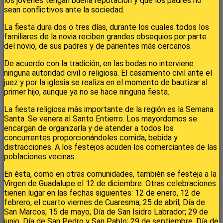
los jóvenes tengan buena reputación y que los padres no
sean conflictivos ante la sociedad.
La fiesta dura dos o tres días, durante los cuales todos los
familiares de la novia reciben grandes obsequios por parte
del novio, de sus padres y de parientes más cercanos.
De acuerdo con la tradición, en las bodas no interviene
ninguna autoridad civil o religiosa. El casamiento civil ante el
juez y por la iglesia se realiza en el momento de bautizar al
primer hijo, aunque ya no se hace ninguna fiesta.
La fiesta religiosa más importante de la región es la Semana
Santa. Se venera al Santo Entierro. Los mayordomos se
encargan de organizarla y de atender a todos los
concurrentes proporcionándoles comida, bebida y
distracciones. A los festejos acuden los comerciantes de las
poblaciones vecinas.
En ésta, como en otras comunidades, también se festeja a la
Virgen de Guadalupe el 12 de diciembre. Otras celebraciones
tienen lugar en las fechas siguientes: 12 de enero, 12 de
febrero, el cuarto viernes de Cuaresma; 25 de abril, Día de
San Marcos; 15 de mayo, Día de San Isidro Labrador; 29 de
junio, Día de San Pedro y San Pablo; 29 de septiembre, Día de