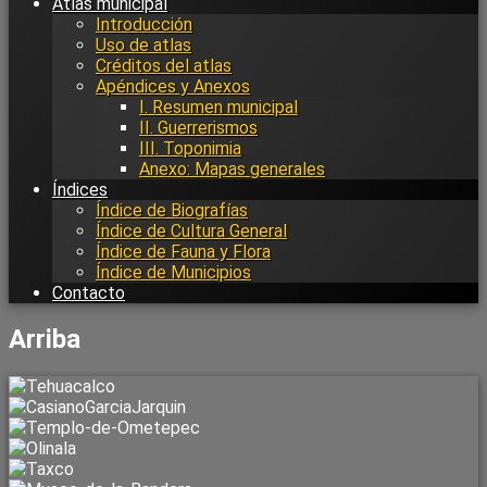
Atlas municipal
Introducción
Uso de atlas
Créditos del atlas
Apéndices y Anexos
I. Resumen municipal
II. Guerrerismos
III. Toponimia
Anexo: Mapas generales
Índices
Índice de Biografías
Índice de Cultura General
Índice de Fauna y Flora
Índice de Municipios
Contacto
Arriba