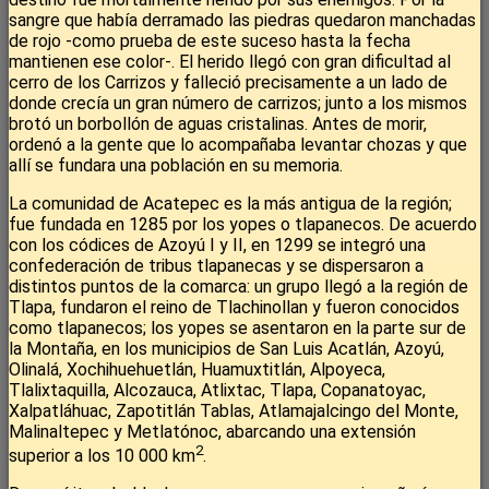
sangre que había derramado las piedras quedaron manchadas
de rojo -como prueba de este suceso hasta la fecha
mantienen ese color-. El herido llegó con gran dificultad al
cerro de los Carrizos y falleció precisamente a un lado de
donde crecía un gran número de carrizos; junto a los mismos
brotó un borbollón de aguas cristalinas. Antes de morir,
ordenó a la gente que lo acompañaba levantar chozas y que
allí se fundara una población en su memoria.
La comunidad de Acatepec es la más antigua de la región;
fue fundada en 1285 por los yopes o tlapanecos. De acuerdo
con los códices de Azoyú I y II, en 1299 se integró una
confederación de tribus tlapanecas y se dispersaron a
distintos puntos de la comarca: un grupo llegó a la región de
Tlapa, fundaron el reino de Tlachinollan y fueron conocidos
como tlapanecos; los yopes se asentaron en la parte sur de
la Montaña, en los municipios de San Luis Acatlán, Azoyú,
Olinalá, Xochihuehuetlán, Huamuxtitlán, Alpoyeca,
Tlalixtaquilla, Alcozauca, Atlixtac, Tlapa, Copanatoyac,
Xalpatláhuac, Zapotitlán Tablas, Atlamajalcingo del Monte,
Malinaltepec y Metlatónoc, abarcando una extensión
2
superior a los 10 000 km
.