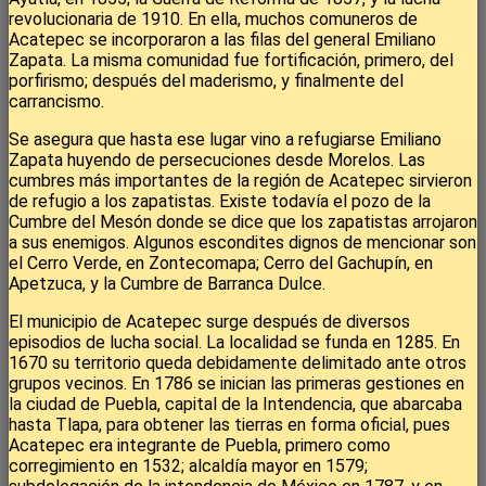
revolucionaria de 1910. En ella, muchos comuneros de
Acatepec se incorporaron a las filas del general Emiliano
Zapata. La misma comunidad fue fortificación, primero, del
porfirismo; después del maderismo, y finalmente del
carrancismo.
Se asegura que hasta ese lugar vino a refugiarse Emiliano
Zapata huyendo de persecuciones desde Morelos. Las
cumbres más importantes de la región de Acatepec sirvieron
de refugio a los zapatistas. Existe todavía el pozo de la
Cumbre del Mesón donde se dice que los zapatistas arrojaron
a sus enemigos. Algunos escondites dignos de mencionar son
el Cerro Verde, en Zontecomapa; Cerro del Gachupín, en
Apetzuca, y la Cumbre de Barranca Dulce.
El municipio de Acatepec surge después de diversos
episodios de lucha social. La localidad se funda en 1285. En
1670 su territorio queda debidamente delimitado ante otros
grupos vecinos. En 1786 se inician las primeras gestiones en
la ciudad de Puebla, capital de la Intendencia, que abarcaba
hasta Tlapa, para obtener las tierras en forma oficial, pues
Acatepec era integrante de Puebla, primero como
corregimiento en 1532; alcaldía mayor en 1579;