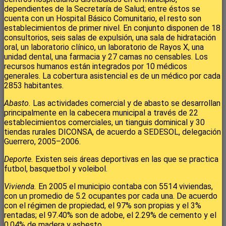
dependientes de la Secretaría de Salud; entre éstos se
cuenta con un Hospital Básico Comunitario, el resto son
establecimientos de primer nivel. En conjunto disponen de 18
consultorios, seis salas de expulsión, una sala de hidratación
oral, un laboratorio clínico, un laboratorio de Rayos X, una
unidad dental, una farmacia y 27 camas no censables. Los
recursos humanos están integrados por 10 médicos
generales. La cobertura asistencial es de un médico por cada
2853 habitantes.
Abasto.
Las actividades comercial y de abasto se desarrollan
principalmente en la cabecera municipal a través de 22
establecimientos comerciales, un tianguis dominical y 30
tiendas rurales DICONSA, de acuerdo a SEDESOL, delegación
Guerrero, 2005–2006.
Deporte.
Existen seis áreas deportivas en las que se practica
futbol, basquetbol y voleibol.
Vivienda.
En 2005 el municipio contaba con 5514 viviendas,
con un promedio de 5.2 ocupantes por cada una. De acuerdo
con el régimen de propiedad, el 97% son propias y el 3%
rentadas; el 97.40% son de adobe, el 2.29% de cemento y el
0.04% de madera y asbesto.