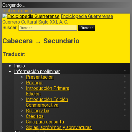
Cargando…
Ir al contenido
Enciclopedia Guerrerense
Guerrero Cultural Siglo XXI, A. C.
Buscar:
Cabecera → Secundario
Traducir:
Inicio
Información preliminar
Presentación
Prólogo
Introducción Primera
Edición
Introducción Edición
Conmemorativa
Bibliografía
Créditos
Guía para consulta
Siglas, acrónimos y abreviaturas