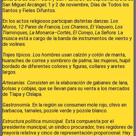
San Miguel Arcángel; 1 y 2 de noviembre, Días de Todos los
Santos y Fieles Difuntos.
En los actos religiosos participan distintas danzas:
Los
Moros
,
12 Pares de Francia
,
Los Chareos
,
El Vaquero
,
Los
Tlaminques
,
La Monarca–Cortés
,
El Conejo
,
La Señora
. La
música está a cargo de la banda de instrumentos de viento y
de violines.
Trajes típicos. Los hombres usan calzón y cotón de
manta,
huaraches de correa y sombrero de palma; las mujeres, huipil
bordado de diferentes colores y figuras, collares y aretes
largos.
Artesanías. Consisten en la elaboración de
gabanes de lana,
bolsas y cobijas, que se llevan para su venta a los mercados
de Tlapa y Chilapa.
Gastronomía.
En la región se consumen mole rojo, chivo en
barbacoa, tamales, pozole verde y pozole blanco.
Estructura política municipal.
Está compuesta por el
presidente municipal, un síndico procurador, tres regidores de
mayoría relativa y cinco de representación proporcional. Hay