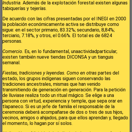
Industria.
Además de la explotación forestal existen algunas
tabiquerías y tejerías.
De acuerdo con las cifras presentadas por el INEGI en 2000
la población económicamente activa se distribuye como
sigue: en el sector primario, 83.32%; secundario, 8,84%;
terciario, 7.18%, y otros, el 0.66%. El total es de 6824
personas.
Comercio.
Es, en lo fundamental, unaactividadparticular;
existen también nueve tiendas DICONSA y un tianguis
semanal.
Fiestas, tradiciones y leyendas. Como en otras
partes del
estado, los grupos indígenas siguen conservando las
tradiciones ancestrales, mismas que han venido
transmitiendo de generación en generación. Para la petición
de lluviase realiza todo un ritual mágico. Se elige a una
persona con virtud, experiencia y temple, que sepa orar en
tlapaneco. Si es un jefe de familia el responsable de la
ceremonia deberá acompañarse de dos o tres de sus hijos,
vecinos, amigos o ahijados, para que ellos aprendan y, llegado
el momento, lo hagan por sí solos.