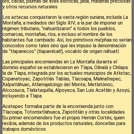
oro, cacao, plumas de aves exóticas, jade, maderas preciosas
y otros recursos naturales.
Los aztecas conquistaron la vasta región suriana, incluida La
Montaña, a mediados del Siglo XIV; a la par de imponer un
régimen tributario, “nahuatlizaron” a todos los pueblos,
comarcas, montañas, ríos, e incluso el nombre de los
habitantes fue cambiado. Así, los primitivos me’phaa no serían
conocidos como tales sino que les impuso la denominación
de “tlapanecos” (
tlapanécatl
), vocablo de origen náhuatl.
Las principales encomiendas en La Montaña durante el
dominio español se establecieron en Tlapa, Olinalá y Chilapa:
la de Tlapa, integrada por los actuales municipios de Atlixtac,
Copanatoyac, Zapotitlán Tablas, Tlacoapa, Malinaltepec,
Xalpatláhuac, Atlamajalcingo del Monte, Metlatónoc,
Alcozauca, Tlalixtaquilla, Alpoyeca, San Luis Acatlán y Azoyú,
incluyendo a Tlapa.
Acatepec formaba parte de la encomienda junto con
Tlacoapa, Totomixtlahuaca, Zapotitlán y otras localidades.
Su primer encomendero fue el propio Hernán Cortés, quien
recibía, además de los productos naturales, doncellas para
trabajos domésticos.