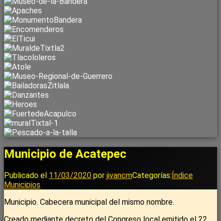
Municipio de Acatepec
Publicado el
11/03/2020
por
jivancm
Categorías:
Índice
Municipios
Municipio. Cabecera municipal del mismo nombre.
Creado mediante decreto del Congreso local emitido el 22