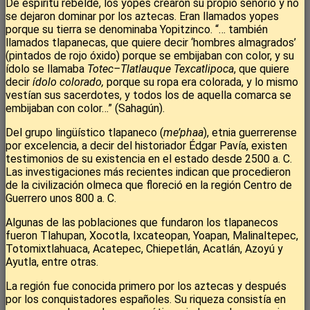
De espíritu rebelde, los yopes crearon su propio señorío y no
se dejaron dominar por los aztecas. Eran llamados yopes
porque su tierra se denominaba Yopitzinco. “… también
llamados tlapanecas, que quiere decir ‘hombres almagrados’
(pintados de rojo óxido) porque se embijaban con color, y su
ídolo se llamaba
Totec–Tlatlauque Texcatlipoca
, que quiere
decir
ídolo colorado,
porque su ropa era colorada, y lo mismo
vestían sus sacerdotes, y todos los de aquella comarca se
embijaban con color…” (Sahagún).
Del grupo lingüístico tlapaneco (
me’phaa
), etnia guerrerense
por excelencia, a decir del historiador Édgar Pavía, existen
testimonios de su existencia en el estado desde 2500 a. C.
Las investigaciones más recientes indican que procedieron
de la civilización olmeca que floreció en la región Centro de
Guerrero unos 800 a. C.
Algunas de las poblaciones que fundaron los tlapanecos
fueron Tlahupan, Xocotla, Ixcateopan, Yoapan, Malinaltepec,
Totomixtlahuaca, Acatepec, Chiepetlán, Acatlán, Azoyú y
Ayutla, entre otras.
La región fue conocida primero por los aztecas y después
por los conquistadores españoles. Su riqueza consistía en