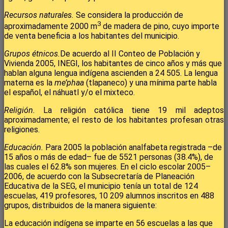
Recursos naturales.
Se considera la producción de
3
aproximadamente 2000 m
de madera de pino, cuyo importe
de venta beneficia a los habitantes del municipio.
Grupos étnicos.
De acuerdo al II Conteo de Población y
Vivienda 2005, INEGI, los habitantes de cinco años y más que
hablan alguna lengua indígena ascienden a 24 505. La lengua
materna es la
me’phaa
(tlapaneco) y una mínima parte habla
el español, el náhuatl y/o el mixteco.
Religión.
La religión católica tiene 19 mil adeptos
aproximadamente; el resto de los habitantes profesan otras
religiones.
Educación.
Para 2005 la población analfabeta registrada –de
15 años o más de edad– fue de 5521 personas (38.4%), de
las cuales el 62.8% son mujeres. En el ciclo escolar 2005–
2006, de acuerdo con la Subsecretaría de Planeación
Educativa de la SEG, el municipio tenía un total de 124
escuelas, 419 profesores, 10 209 alumnos inscritos en 488
grupos, distribuidos de la manera siguiente:
La educación indígena se imparte en 56 escuelas a las que