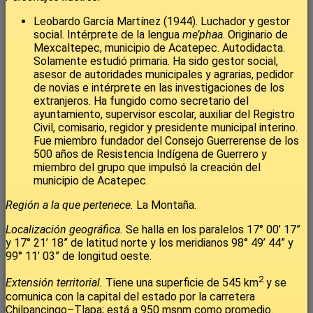
Leobardo García Martínez (1944). Luchador y gestor
social. Intérprete de la lengua
me’phaa
. Originario de
Mexcaltepec, municipio de Acatepec. Autodidacta.
Solamente estudió primaria. Ha sido gestor social,
asesor de autoridades municipales y agrarias, pedidor
de novias e intérprete en las investigaciones de los
extranjeros. Ha fungido como secretario del
ayuntamiento, supervisor escolar, auxiliar del Registro
Civil, comisario, regidor y presidente municipal interino.
Fue miembro fundador del Consejo Guerrerense de los
500 años de Resistencia Indígena de Guerrero y
miembro del grupo que impulsó la creación del
municipio de Acatepec.
Región a la que pertenece.
La Montaña.
Localización geográfica.
Se halla en los paralelos 17° 00’ 17”
y 17° 21’ 18” de latitud norte y los meridianos 98° 49’ 44” y
99° 11’ 03” de longitud oeste.
2
Extensión territorial.
Tiene una superficie de 545 km
y se
comunica con la capital del estado por la carretera
Chilpancingo–Tlapa; está a 950 msnm como promedio.