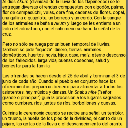
Al dios
Akum
(divinidad de la lluvia de los tlapanecos) se le
entregan diversas ofrendas compuestas con algodón, palma,
flor de cempasúchil, velas, cera fina, cadenas de flores, copal,
una gallina o guajolote, un borrego y un cerdo. Con la sangre
de los animales se baña a
Akum
y luego se les entierra a un
lado del adoratorio; con el sahumerio se hace la señal de la
cruz.
Pero no sólo se ruega por un buen temporal de lluvias,
también se pide “riqueza”: dinero, tierras, animales
domésticos, huertos, novia, hijos, casa, maíz, eterno descanso
de los fallecidos, larga vida, buenas cosechas, salud y
bienestar para la familia.
Las ofrendas se hacen desde el 25 de abril y terminan el 3 de
junio de cada año. Cuando el pueblo en conjunto hace los
ofrecimientos prepara un becerro para alimentar a todos los
asistentes, hay música y danzas. Un
Shabu nike
(“señor
grande o principal”) guía la procesión a los lugares sagrados
como cumbres, ríos, juntas de ríos, borbollones y cuevas.
Culmina la ceremonia cuando se recibe una señal: un temblor,
un trueno, la huella de los pies de la divinidad, el canto de un
pájaro, las gotas de la lluvia o el desvanecimiento del orante.