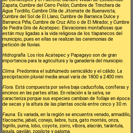
Zapata; Cumbre del Cerro Pelón; Cumbre de Trinchera de
Agua Tordillo; Cumbre Olla de Jitomate de Buenavista;
Cumbre del Sol de El Llano; Cumbre de Barranca Dulce y
Barranca Piña; Cumbre de Cruz Alto o de El Mirador, y Cumbre
de Piedra Gris de Acatepec. Elevaciones montañosas que
están muy ligadas a la vida religiosa de los tlapanecos del
municipio, pues en ellas se realizan las ceremonias de
petición de lluvias.
Hidrografía
. Los ríos Acatepec y Papagayo son de gran
importancia para la agricultura y la ganadería del municipio.
Clima.
Predomina el subhúmedo semicálido y el cálido. La
precipitación pluvial media anual varía de 1800 a 2400 mm.
Flora.
Está compuesta por selva baja caducifolia, coníferas y
encinos en las partes altas. En relación a la selva, se
caracteriza porque sus especies cambian de follaje en época
de secas y la altura de las plantas oscila entre cinco y 30 m.
Fauna.
Es variada, en la región se encuentra venado, armadillo,
tlacoache, jabalí, conejo, liebre, tuza, gato montés, onza,
tigrillo, puma, lobo, coyote, zorro, víbora, alacrán, tarántula,
águila, gavilán, zopilote y paloma.