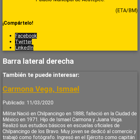
(ETA/BM)
¡Compártelo!
Facebook
Twitter
LinkedIn
Barra lateral derecha
También te puede interesar:
Carmona Vega, Ismael
Publicado: 11/03/2020
Militar.Nació en Chilpancingo en 1888; falleció en la Ciudad de
México en 1971. Hijo de Ismael Carmona y Juana Vega.
Realizó sus estudios básicos en escuelas oficiales de
Chilpancingo de los Bravo. Muy joven se dedicó al comercio y
trabajó como fotógrafo. Ingresó en el Ejército como capitán