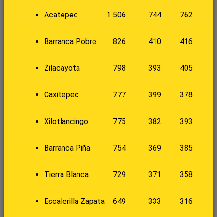
Acatepec
1 506
744
762
Barranca Pobre
826
410
416
Zilacayota
798
393
405
Caxitepec
777
399
378
Xilotlancingo
775
382
393
Barranca Piña
754
369
385
Tierra Blanca
729
371
358
Escalerilla Zapata
649
333
316