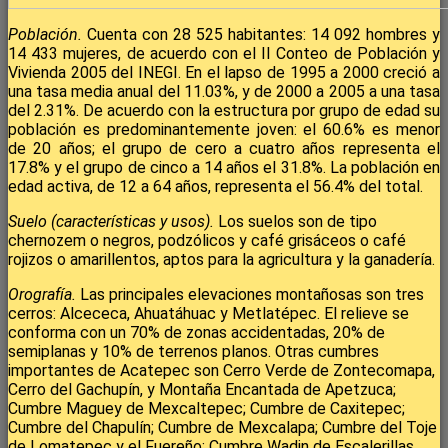
Población.
Cuenta con 28 525 habitantes: 14 092 hombres y
14 433 mujeres, de acuerdo con el II Conteo de Población y
Vivienda 2005 del INEGI. En el lapso de 1995 a 2000 creció a
una tasa media anual del 11.03%, y de 2000 a 2005 a una tasa
del 2.31%. De acuerdo con la estructura por grupo de edad su
población es predominantemente joven: el 60.6% es menor
de 20 años; el grupo de cero a cuatro años representa el
17.8% y el grupo de cinco a 14 años el 31.8%. La población en
edad activa, de 12 a 64 años, representa el 56.4% del total.
Suelo (características y usos).
Los suelos son de tipo
chernozem o negros, podzólicos y café grisáceos o café
rojizos o amarillentos, aptos para la agricultura y la ganadería.
Orografía.
Las principales elevaciones montañosas son tres
cerros: Alcececa, Ahuatáhuac y Metlatépec. El relieve se
conforma con un 70% de zonas accidentadas, 20% de
semiplanas y 10% de terrenos planos. Otras cumbres
importantes de Acatepec son Cerro Verde de Zontecomapa,
Cerro del Gachupín, y Montaña Encantada de Apetzuca;
Cumbre Maguey de Mexcaltepec; Cumbre de Caxitepec;
Cumbre del Chapulín; Cumbre de Mexcalapa; Cumbre del Toje
de Lomatepec y el Fuereño; Cumbre Wadin de Escalerillas