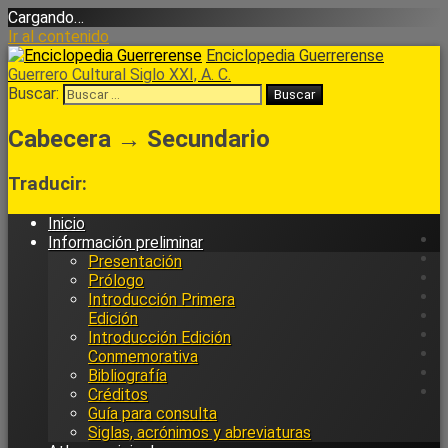
Cargando…
Ir al contenido
Enciclopedia Guerrerense
Guerrero Cultural Siglo XXI, A. C.
Buscar:
Cabecera → Secundario
Traducir:
Inicio
Información preliminar
Presentación
Prólogo
Introducción Primera
Edición
Introducción Edición
Conmemorativa
Bibliografía
Créditos
Guía para consulta
Siglas, acrónimos y abreviaturas