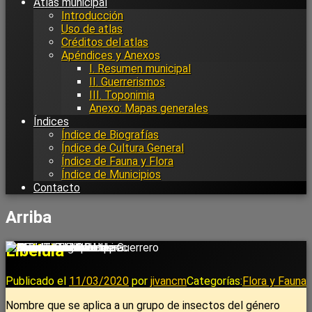
Atlas municipal
Introducción
Uso de atlas
Créditos del atlas
Apéndices y Anexos
I. Resumen municipal
II. Guerrerismos
III. Toponimia
Anexo: Mapas generales
Índices
Índice de Biografías
Índice de Cultura General
Índice de Fauna y Flora
Índice de Municipios
Contacto
Arriba
Libélula
Publicado el
11/03/2020
por
jivancm
Categorías:
Flora y Fauna
Nombre que se aplica a un grupo de insectos del género