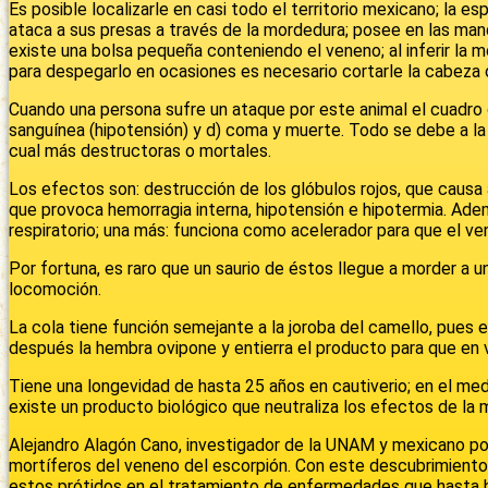
Es posible localizarle en casi todo el territorio mexicano; la e
ataca a sus presas a través de la mordedura; posee en las man
existe una bolsa pequeña conteniendo el veneno; al inferir la m
para despegarlo en ocasiones es necesario cortarle la cabeza o
Cuando una persona sufre un ataque por este animal el cuadro cl
sanguínea (hipotensión) y d) coma y muerte. Todo se debe a la
cual más destructoras o mortales.
Los efectos son: destrucción de los glóbulos rojos, que causa 
que provoca hemorragia interna, hipotensión e hipotermia. Ade
respiratorio; una más: funciona como acelerador para que el ven
Por fortuna, es raro que un saurio de éstos llegue a morder a 
locomoción.
La cola tiene función semejante a la joroba del camello, pues 
después la hembra ovipone y entierra el producto para que en v
Tiene una longevidad de hasta 25 años en cautiverio; en el med
existe un producto biológico que neutraliza los efectos de la 
Alejandro Alagón Cano, investigador de la UNAM y mexicano po
mortíferos del veneno del escorpión. Con este descubrimiento no
estos prótidos en el tratamiento de enfermedades que hasta h