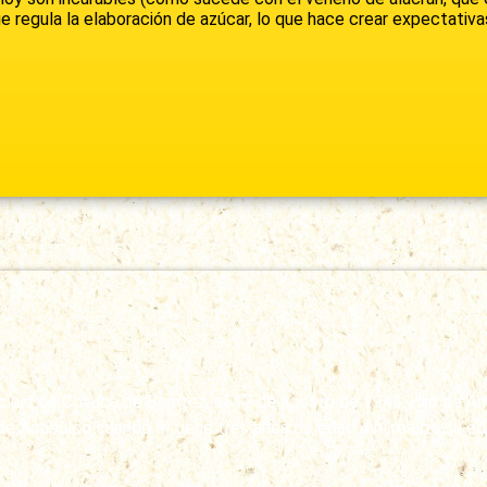
ue regula la elaboración de azúcar, lo que hace crear expectativ
nicipio de Coyuca de Benítez, el 17 de agosto de 1941. Hijo de
e Acapulco cuando él tiene tres años de edad. Ahí realiza su ed