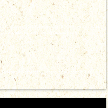
ó en Chilpancingo el 19 de marzo de 1843. Fueron sus padres
(cinco hombres y tres mujeres). Nicolás y su …
a carretera a Ixcateopan y llegar a la desviación que se
 un camino …