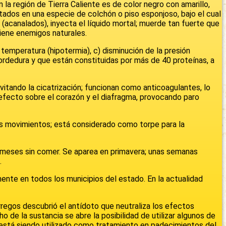
en la región de Tierra Caliente es de color negro con amarillo,
tados en una especie de colchón o piso esponjoso, bajo el cual
 (acanalados), inyecta el líquido mortal; muerde tan fuerte que
tiene enemigos naturales.
 temperatura (hipotermia), c) disminución de la presión
ordedura y que están constituidas por más de 40 proteínas, a
vitando la cicatrización; funcionan como anticoagulantes, lo
 efecto sobre el corazón y el diafragma, provocando paro
 sus movimientos; está considerado como torpe para la
ro meses sin comer. Se aparea en primavera; unas semanas
.
ente en todos los municipios del estado. En la actualidad
regos descubrió el antídoto que neutraliza los efectos
 de la sustancia se abre la posibilidad de utilizar algunos de
está siendo utilizado como tratamiento en padecimientos del