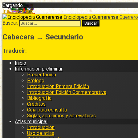
Cargando…
Ir al contenido
Enciclopedia Guerrerense
Guerrero 
Buscar:
Cabecera → Secundario
Traducir:
Inicio
Información preliminar
Presentación
Prólogo
Introducción Primera Edición
Introducción Edición Conmemorativa
Bibliografía
Créditos
Guía para consulta
Siglas, acrónimos y abreviaturas
Atlas municipal
Introducción
Uso de atlas