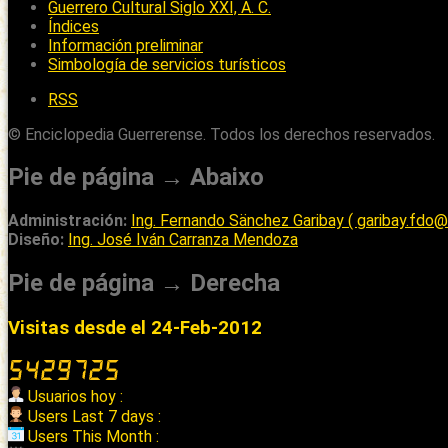
Guerrero Cultural Siglo XXI, A. C.
Índices
Información preliminar
Simbología de servicios turísticos
RSS
© Enciclopedia Guerrerense. Todos los derechos reservados.
Pie de página → Abaixo
Administración:
Ing. Fernando Sänchez Garibay ( garibay.fdo
Diseño:
Ing. José Iván Carranza Mendoza
Pie de página → Derecha
Visitas desde el 24-Feb-2012
Usuarios hoy :
Users Last 7 days :
Users This Month :