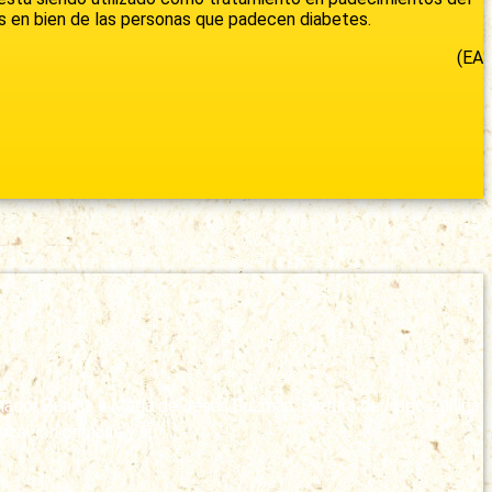
as en bien de las personas que padecen diabetes.
(EA
 Amador Zúniga y María de Jesús Guzmán. Pintura de Hugo Zúñiga
ucación primaria y su …