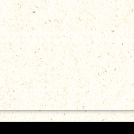
ependencia. En esa ciudad nació el 17 de noviembre de 1779; muri
ás Catalán, de Chilpancingo; del matrimonio nacieron ocho hijos 
 encuentra el parque del Huixteco. Para visitarlo se debe ir por l
se toma la dirección a Tetipac hasta el parque, mismo que tiene