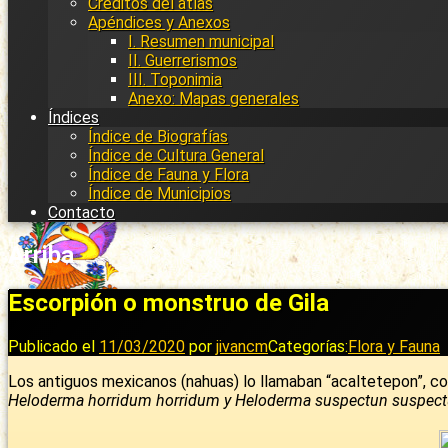
Créditos del atlas
Apéndices y Anexos
I. Resumen municipal
II. Guerrerismos
III. Toponimia
Anexo: Mapas generales
Índices
Índice de Biografías
Índice de Cultura General
Índice de Fauna y Flora
Índice de Municipios
Contacto
Arriba
Escorpión o monstruo de Gila
Publicado el
11/03/2020
por
jivancm
Categorías:
Flora y Fauna
Los antiguos mexicanos (nahuas) lo llamaban “acaltetepon”, c
Heloderma horridum horridum y Heloderma suspectun suspect