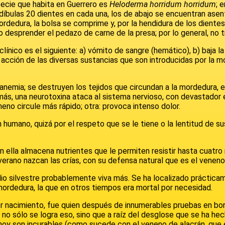
specie que habita en Guerrero es
Heloderma horridum horridum
; 
díbulas 20 dientes en cada una, los de abajo se encuentran asen
ordedura, la bolsa se comprime y, por la hendidura de los dientes
 desprender el pedazo de carne de la presa; por lo general, no 
ínico es el siguiente: a) vómito de sangre (hemático), b) baja la
 acción de las diversas sustancias que son introducidas por la m
anemia; se destruyen los tejidos que circundan a la mordedura, e
más, una neurotoxina ataca al sistema nervioso, con devastador
eno circule más rápido; otra: provoca intenso dolor.
un humano, quizá por el respeto que se le tiene o la lentitud de
en ella almacena nutrientes que le permiten resistir hasta cuat
erano nazcan las crías, con su defensa natural que es el veneno
io silvestre probablemente viva más. Se ha localizado prácticam
mordedura, la que en otros tiempos era mortal por necesidad.
r nacimiento, fue quien después de innumerables pruebas en bor
 sólo se logra eso, sino que a raíz del desglose que se ha hecho
oy son incurables (como sucede con el veneno de alacrán, que 