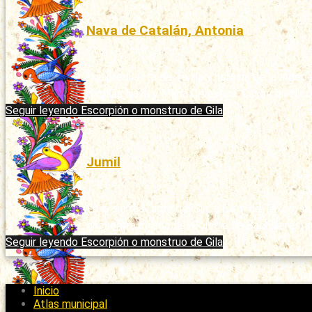
Nava de Catalán, Antonia
Publicado: 11/03/2020
Hija predilecta de Tixtla y heroína de la Ind
Nicolás Nava y María Celestina. Casó con Nicol
Seguir leyendo
Escorpión o monstruo de Gila
Jumil
Publicado: 11/03/2020
En la sierra Madre del Sur, a 6 km de Taxco, se
encuentra al lado del Colegio de Bachilleres; 
Seguir leyendo
Escorpión o monstruo de Gila
Inicio
Atlas municipal