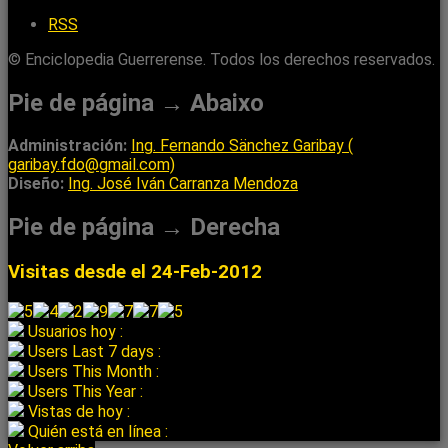
RSS
© Enciclopedia Guerrerense. Todos los derechos reservados.
Pie de página → Abaixo
Administración:
Ing. Fernando Sänchez Garibay (
garibay.fdo@gmail.com)
Diseño:
Ing. José Iván Carranza Mendoza
Pie de página → Derecha
Visitas desde el 24-Feb-2012
Usuarios hoy :
Users Last 7 days :
Users This Month :
Users This Year :
Vistas de hoy :
Quién está en línea :