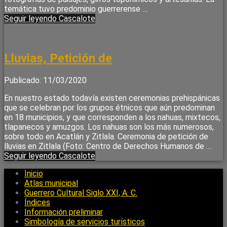
temática tuvo predominio guerrerense …
Seguir leyendo
Cascalote
Lluvias, Petición de
Publicado: 11/03/2020
En nuestro estado todavía existen ceremonias prehispánicas
que se celebran por los grupos étnicos que aún predominan
en 18 municipios, y que corresponden a los nahuas, mixtecos,
tlapanecos y amuzgos. Los nahuas son los más numerosos,
sobre todo en Acatlán y Zitlala. Ceremonia de petición de
lluvias en Zitlala (Foto: Centro de Derechos Humanos de …
Seguir leyendo
Cascalote
Inicio
Atlas municipal
Guerrero Cultural Siglo XXI, A. C.
Índices
Información preliminar
Simbología de servicios turísticos