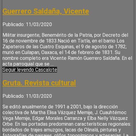
Guerrero Saldaña, Vicente
Publicado: 11/03/2020
Militar insurgente; Benemérito de la Patria, por Decreto del
16 de noviembre de 1833.Nació en Tixtla, en el barrio Los
Zapateros de las Cuatro Esquinas, el 9 de agosto de 1782;
murió en Cuilapan, Oaxaca, el 14 de febrero de 1831. Su
nombre completo era Vicente Ramón Guerrero Saldaña. En el
acta parroquial que se …
Seguir leyendo
Cascalote
Gruta. Revista cultural
Publicado: 11/03/2020
Se editó anualmente de 1991 a 2001, bajo la dirección
colectiva de Martha Elisa Vázquez Memije, J. Cuauhtémoc
Vega Memije, Edgar Morales Carranza y Elba Nelly Vázquez
Orbe. En las portadas predominan características regionales:
bordados de trajes amuzgos, lacas de Olinalá, pinturas y
fotografías de paisajes, glifos toponímicos y artesanías. La