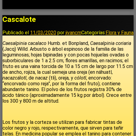
Cascalote
Publicado el
11/03/2020
por
jivancm
Categorías:
Flora y Fauna
Caesalpinia cacalaco
Humb. et Bonpland,
Caesalpinia coriaria
(Jacq) Willd. Arbusto o árbol espinoso de la familia de las
leguminosas; hojas bipinadas y con pocas hojuelas ovadas o
suborbiculares de 1 a 2.5 cm; flores amarillas, en racimos; el
fruto es una vaina torcida de 10 a 15 cm de largo por 11.5 cm
de ancho, rojiza, la cual semeja una oreja (en náhuatl,
nacazcálotl
, de
nacaz
(tli), oreja, y
cólotl
, encorvado:
“encorvado como reja”, por la forma del fruto); contiene
abundante tanino. El polvo de los frutos registra 30% de
ácido tánico (aproximadamente 15 kg por árbol). Crece entre
los 300 y 800 m de altitud.
Los frutos y la corteza se utilizan para fabricar tintas de
color negro y rojo, respectivamente, que sirven para teñir
telas. En medicina popular se emplea el tanino para contener