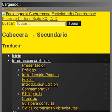
Cargando…
Ir al contenido
Enciclopedia Guerrerense
Guerrero Cultural Siglo XXI, A. C.
Buscar:
Cabecera → Secundario
Traducir:
Inicio
Información preliminar
Presentación
Prólogo
Introducción Primera
Edición
Introducción Edición
Conmemorativa
Bibliografía
Créditos
Guía para consulta
Siglas, acrónimos y abreviaturas