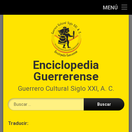
Inicio
MENÚ
Ir
Información
al
preliminar
contenido
Atlas
municipal
Índices
Enciclopedia
Guerrerense
Contacto
Guerrero Cultural Siglo XXI, A. C.
Buscar:
Cabecera
Traducir:
→