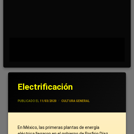
Electrificación
POR
JIVANCM
PUBLICADO EL
11/03/2020
CATEGORÍAS:
CULTURA GENERAL
En México, las primeras plantas de energía
eléctrica llegaron en el gobierno de Porfirio Díaz