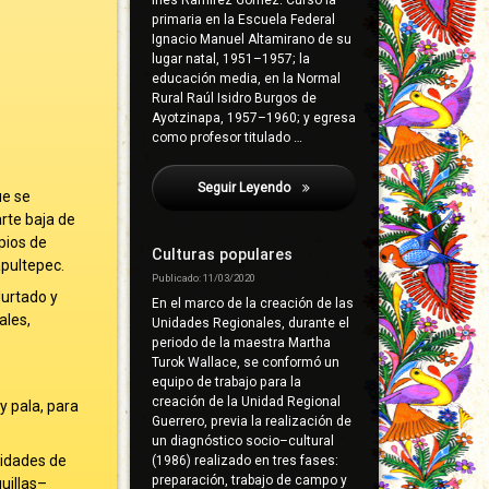
Inés Ramírez Gómez. Cursó la
primaria en la Escuela Federal
Ignacio Manuel Altamirano de su
lugar natal, 1951–1957; la
educación media, en la Normal
Rural Raúl Isidro Burgos de
Ayotzinapa, 1957–1960; y egresa
como profesor titulado …
Seguir Leyendo
Colotlipa
ue se
arte baja de
pios de
Culturas populares
apultepec.
Publicado: 11/03/2020
Hurtado y
En el marco de la creación de las
ales,
Unidades Regionales, durante el
periodo de la maestra Martha
Turok Wallace, se conformó un
equipo de trabajo para la
creación de la Unidad Regional
y pala, para
Guerrero, previa la realización de
un diagnóstico socio–cultural
nidades de
(1986) realizado en tres fases:
preparación, trabajo de campo y
uillas–