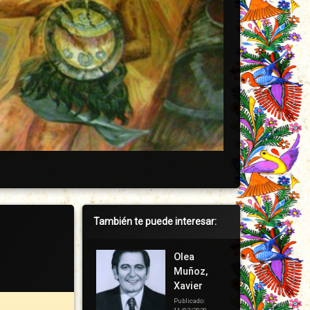
Barra
También te puede interesar:
lateral
derecha
Olea
Muñoz,
Xavier
Publicado: