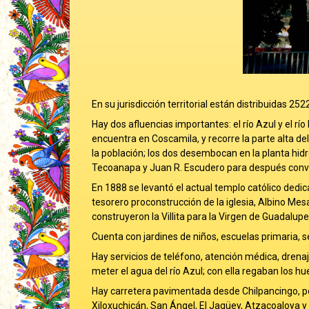
En su jurisdicción territorial están distribuidas 
Hay dos afluencias importantes: el río Azul y el rí
encuentra en Coscamila, y recorre la parte alta de
la población; los dos desembocan en la planta hidro
Tecoanapa y Juan R. Escudero para después conver
En 1888 se levantó el actual templo católico dedi
tesorero proconstrucción de la iglesia, Albino Mes
construyeron la Villita para la Virgen de Guadalup
Cuenta con jardines de niños, escuelas primaria, s
Hay servicios de teléfono, atención médica, drenaje
meter el agua del río Azul; con ella regaban los hu
Hay carretera pavimentada desde Chilpancingo, po
Xiloxuchicán, San Ángel, El Jagüey, Atzacoaloya y 