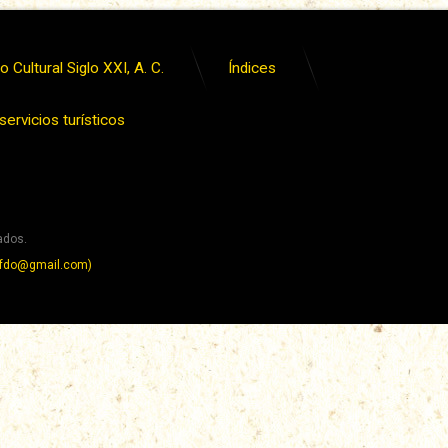
 Cultural Siglo XXI, A. C.
Índices
ervicios turísticos
ados.
y.fdo@gmail.com)