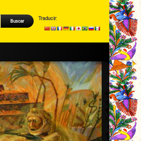
Cabecera
Traducir:
→
Secundario