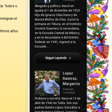
11/03/2020
ía: “sobre o
Abogado y político. Nació en
Iguala el 1 de diciembre de 1923.
Hijo de Ignacio Olea Daza y de
 integran el
Aurora Muñoz de Olea. Cursó la
primaria en Toluca, en el Instituto
Vicente Guerrero; la secundaria,
últimos años
en la Escuela Central de México,
y en la Secundaria 4 del Distrito
Federal; en 1941, ingresó a la
Escuela …
Seguir Leyendo
Colotlipa
López
Ramírez,
Margarito
Publicado:
11/03/2020
Profesor y escritor. Nace el 13 de
abril de 1942 en Tixtla. Son sus
padres Benito López González e