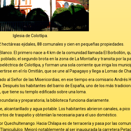
Iglesia de Colotlipa.
2522 hectáreas ejidales, 88 comunales y cien en pequeñas propiedades.
o Blanco. El primero nace a 4 km de la comunidad llamada El Borbollón, q
l poblado; el segundo brota en la zona de La Montaña y transita por la p
eléctrica de Colotlipa, y forman una sola corriente que irriga los munici
tirse en el río Omitlán, que se une al Papagayo y llega a Lomas de Ch
cado al Señor de las Misericordias; en ese tiempo era comisario Andrés 
a. Después los habitantes del barrio de España, uno de los más tradicion
e, que tiene su templo edificado sobre una loma.
ecundaria y preparatoria; la biblioteca funciona diariamente.
, alcantarillado y agua potable. Los habitantes abrieron canales, a pico 
ertos de traspatio y obtenían la necesaria para el uso doméstico.
r Quechultenango. Hacia Chilapa es de terracería y pasa por las comu
Tlanicuilulco. Mejoró notablemente al ser inaugurada la carretera Petaq