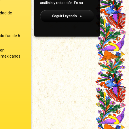
análisis y redacción. En su …
udad de
Seguir Leyendo
Colotlipa
ido fue de 6
Son
r mexicanos