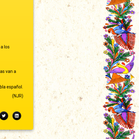
a los
nas van a
bla español.
(NJR)
ebook
Twitter
LinkedIn