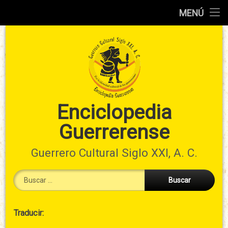
Inicio
MENÚ
Ir
Información
al
preliminar
contenido
Atlas
municipal
Índices
Enciclopedia
Guerrerense
Contacto
Guerrero Cultural Siglo XXI, A. C.
Buscar:
Cabecera
Traducir:
→