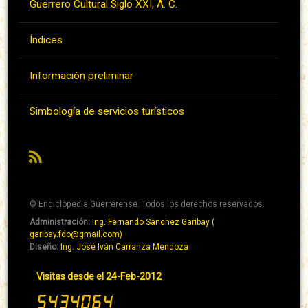
Guerrero Cultural Siglo XXI, A. C.
Índices
Información preliminar
Simbología de servicios turísticos
RSS
© Enciclopedia Guerrerense. Todos los derechos reservados.
Administración:
Ing. Fernando Sänchez Garibay (
Pie
garibay.fdo@gmail.com)
de
Diseño:
Ing. José Iván Carranza Mendoza
página
Pie
Visitas desde el 24-Feb-2012
→
de
Abaixo
página