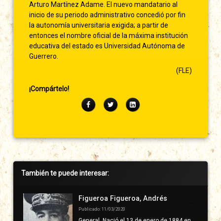
Arturo Martínez Adame. El nuevo mandatario al
inicio de su periodo administrativo concedió por fin
la autonomía universitaria exigida; a partir de
entonces el nombre oficial de la máxima institución
educativa del estado es Universidad Autónoma de
Guerrero.
(FLE)
¡Compártelo!
Facebook
Twitter
LinkedIn
Barra
También te puede interesar:
lateral
derecha
Figueroa Figueroa, Andrés
Publicado: 11/03/2020
General. Nació el 13 de enero de 1884 en