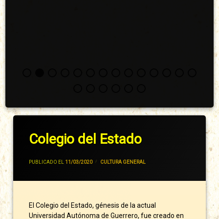
Colegio del Estado
POR
JIVANCM
PUBLICADO EL
11/03/2020
CATEGORÍAS:
CULTURA GENERAL
El Colegio del Estado, génesis de la actual
Universidad Autónoma de Guerrero, fue creado en