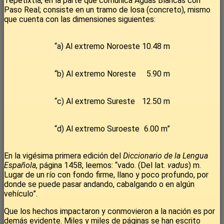
Tepetixtla, en la parte que comunica Aguas Blancas con
Paso Real; consiste en un tramo de losa (concreto), mismo
que cuenta con las dimensiones siguientes:
“a) Al extremo Noroeste
10.48 m
“b) Al extremo Noreste
5.90 m
“c) Al extremo Sureste
12.50 m
“d) Al extremo Suroeste
6.00 m”
En la vigésima primera edición del
Diccionario de la Lengua
Española
, página 1458, leemos: “vado. (Del lat.
vadus
) m.
Lugar de un río con fondo firme, llano y poco profundo, por
donde se puede pasar andando, cabalgando o en algún
vehículo”.
Que los hechos impactaron y conmovieron a la nación es por
demás evidente. Miles y miles de páginas se han escrito