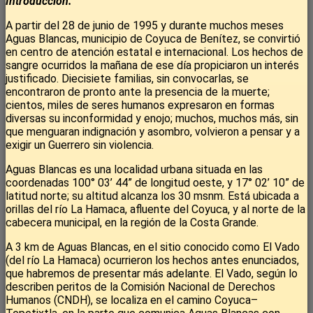
Introducción.
A partir del 28 de junio de 1995 y durante muchos meses
Aguas Blancas, municipio de Coyuca de Benítez, se convirtió
en centro de atención estatal e internacional. Los hechos de
sangre ocurridos la mañana de ese día propiciaron un interés
justificado. Diecisiete familias, sin convocarlas, se
encontraron de pronto ante la presencia de la muerte;
cientos, miles de seres humanos expresaron en formas
diversas su inconformidad y enojo; muchos, muchos más, sin
que menguaran indignación y asombro, volvieron a pensar y a
exigir un Guerrero sin violencia.
Aguas Blancas es una localidad urbana situada en las
coordenadas 100° 03’ 44” de longitud oeste, y 17° 02’ 10” de
latitud norte; su altitud alcanza los 30 msnm. Está ubicada a
orillas del río La Hamaca, afluente del Coyuca, y al norte de la
cabecera municipal, en la región de la Costa Grande.
A 3 km de Aguas Blancas, en el sitio conocido como El Vado
(del río La Hamaca) ocurrieron los hechos antes enunciados,
que habremos de presentar más adelante. El Vado, según lo
describen peritos de la Comisión Nacional de Derechos
Humanos (CNDH), se localiza en el camino Coyuca–