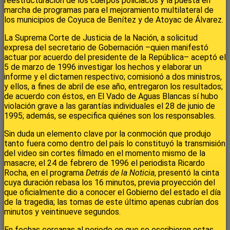
reestructuración de los cuerpos policiacos y la puesta en
marcha de programas para el mejoramiento multilateral de
los municipios de Coyuca de Benítez y de Atoyac de Álvarez.
La Suprema Corte de Justicia de la Nación, a solicitud
expresa del secretario de Gobernación –quien manifestó
actuar por acuerdo del presidente de la República– aceptó el
5 de marzo de 1996 investigar los hechos y elaborar un
informe y el dictamen respectivo; comisionó a dos ministros,
y ellos, a fines de abril de ese año, entregaron los resultados;
de acuerdo con éstos, en El Vado de Aguas Blancas sí hubo
violación grave a las garantías individuales el 28 de junio de
1995; además, se especifica quiénes son los responsables.
Sin duda un elemento clave por la conmoción que produjo
tanto fuera como dentro del país lo constituyó la transmisión
del video sin cortes filmado en el momento mismo de la
masacre; el 24 de febrero de 1996 el periodista Ricardo
Rocha, en el programa
Detrás de la Noticia
, presentó la cinta
cuya duración rebasa los 16 minutos, previa proyección del
que oficialmente dio a conocer el Gobierno del estado el día
de la tragedia; las tomas de este último apenas cubrían dos
minutos y veintinueve segundos.
En fechas cercanas al periodo en que se escribieron estas