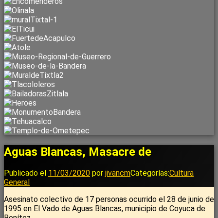
Aguas Blancas, Masacre de
Publicado el
11/03/2020
por
jivancm
Categorías:
Cultura
General
Asesinato colectivo de 17 personas ocurrido el 28 de junio de
1995 en El Vado de Aguas Blancas, municipio de Coyuca de
Benítez.