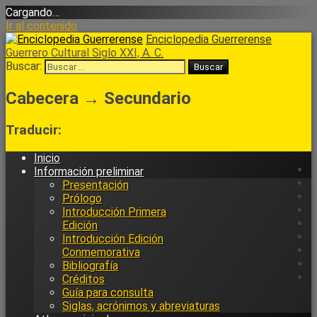
Cargando…
Ir al contenido
Enciclopedia Guerrerense
Guerrero Cultural Siglo XXI, A. C.
Buscar:
Cabecera → Secundario
Traducir:
Inicio
Información preliminar
Presentación
Prólogo
Introducción Primera
Edición
Introducción Edición
Conmemorativa
Bibliografía
Créditos
Guía para consulta
Siglas, acrónimos y abreviaturas