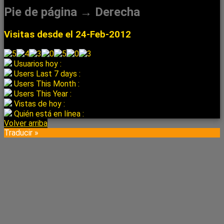
Pie de página → Derecha
Visitas desde el 24-Feb-2012
Usuarios hoy :
Users Last 7 days :
Users This Month :
Users This Year :
Vistas de hoy :
Quién está en línea :
Volver arriba
Traducir »