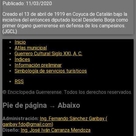
Publicado: 11/03/2020
Creado el 13 de abril de 1919 en Coyuca de Catalán bajo la
iniciativa del entonces diputado local Desiderio Borja como
primer órgano guerrerense en defensa de los campesinos.
(JGCL)
Inicio
Atlas municipal
Guerrero Cultural Siglo XXI, A. C.
Índices
Información preliminar
Simbología de servicios turísticos
RSS
© Enciclopedia Guerrerense. Todos los derechos reservados.
Pie de página → Abaixo
Administración:
Ing. Fernando Sänchez Garibay (
garibay.fdo@gmail.com)
Diseño:
Ing. José Iván Carranza Mendoza