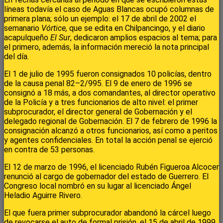
líneas todavía el caso de Aguas Blancas ocupó columnas de
primera plana; sólo un ejemplo: el 17 de abril de 2002 el
semanario
Vórtice,
que se edita en Chilpancingo, y el diario
acapulqueño
El Sur
, dedicaron amplios espacios al tema; para
el primero, además, la información mereció la nota principal
del día.
El 1 de julio de 1995 fueron consignados 10 policías, dentro
de la causa penal 82–2/995. El 9 de enero de 1996 se
consignó a 18 más, a dos comandantes, al director operativo
de la Policía y a tres funcionarios de alto nivel: el primer
subprocurador, el director general de Gobernación y el
delegado regional de Gobernación. El 7 de febrero de 1996 la
consignación alcanzó a otros funcionarios, así como a peritos
y agentes confidenciales. En total la acción penal se ejerció
en contra de 53 personas.
El 12 de marzo de 1996, el licenciado Rubén Figueroa Alcocer
renunció al cargo de gobernador del estado de Guerrero. El
Congreso local nombró en su lugar al licenciado Ángel
Heladio Aguirre Rivero.
El que fuera primer subprocurador abandonó la cárcel luego
de revocarse el auto de formal prisión, el 15 de abril de 1999.