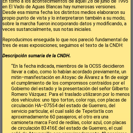
En torno a los acontecimientos de aquel 28 de junio de 1995
en El Vado de Aguas Blancas hay numerosas versiones.
Desde esa misma fecha los distintos medios elaboraron su
propio punto de vista y lo interpretaron también a su modo;
sobre la marcha fueron incorporando datos y modificando, a
veces sustancialmente, sus notas iniciales.
Reproducimos enseguida lo que nos pareció fundamental de
tres de esas exposiciones; seguimos el texto de la CNDH:
Descripción sumaria de la CNDH.
“En la fecha indicada, miembros de la OCSS decidieron
llevar a cabo, como lo habían acordado previamente, un
mitin–manifestación en Atoyac de Álvarez a fin de exigir
el cumplimiento de los compromisos contraídos por el
Gobierno del estado y la presentación del señor Gilberto
Romero Vázquez. Para el traslado utilizaron por lo menos
dos vehículos: uno tipo torton, color rojo, con placas de
circulación HA–07554 del estado de Guerrero, del
servicio particular, el cual salió de Tepetixtla con
aproximadamente 60 pasajeros; el otro era una
camioneta marca Ford de redilas, color azul, con placas
de circulación 83416E del estado de Guerrero, el cual