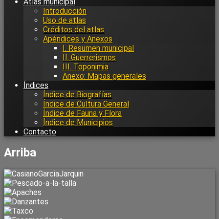
Atlas municipal
Introducción
Uso de atlas
Créditos del atlas
Apéndices y Anexos
I. Resumen municipal
II. Guerrerismos
III. Toponimia
Anexo: Mapas generales
Índices
Índice de Biografías
Índice de Cultura General
Índice de Fauna y Flora
Índice de Municipios
Contacto
Arriba