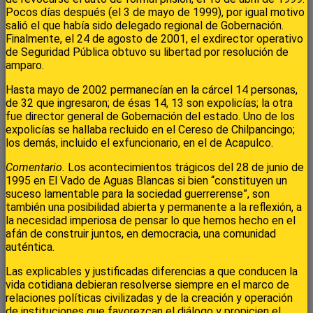
Pocos días después (el 3 de mayo de 1999), por igual motivo
salió el que había sido delegado regional de Gobernación.
Finalmente, el 24 de agosto de 2001, el exdirector operativo
de Seguridad Pública obtuvo su libertad por resolución de
amparo.
Hasta mayo de 2002 permanecían en la cárcel 14 personas,
de 32 que ingresaron; de ésas 14, 13 son expolicías; la otra
fue director general de Gobernación del estado. Uno de los
expolicías se hallaba recluido en el Cereso de Chilpancingo;
los demás, incluido el exfuncionario, en el de Acapulco.
Comentario.
Los acontecimientos trágicos del 28 de junio de
1995 en El Vado de Aguas Blancas si bien “constituyen un
suceso lamentable para la sociedad guerrerense”, son
también una posibilidad abierta y permanente a la reflexión, a
la necesidad imperiosa de pensar lo que hemos hecho en el
afán de construir juntos, en democracia, una comunidad
auténtica.
Las explicables y justificadas diferencias a que conducen la
vida cotidiana debieran resolverse siempre en el marco de
relaciones políticas civilizadas y de la creación y operación
de instituciones que favorezcan el diálogo y propicien el