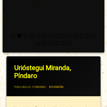
Urióstegui Miranda,
Píndaro
POR
JIVANCM
PUBLICADO EL
11/03/2020
CATEGORÍAS:
BIOGRAFÍAS