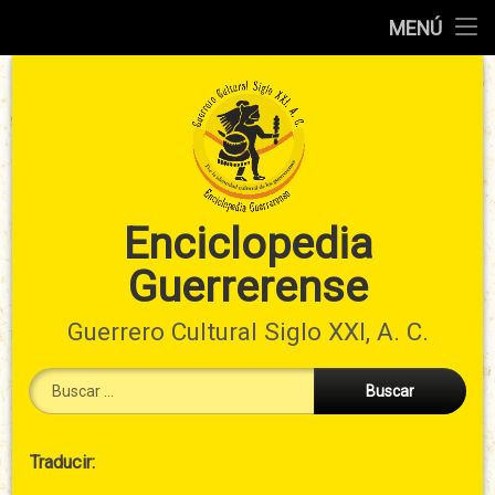
Inicio
MENÚ
Ir
Información
al
preliminar
contenido
Atlas
municipal
Índices
Enciclopedia
Guerrerense
Contacto
Guerrero Cultural Siglo XXI, A. C.
Buscar:
Cabecera
Traducir:
→