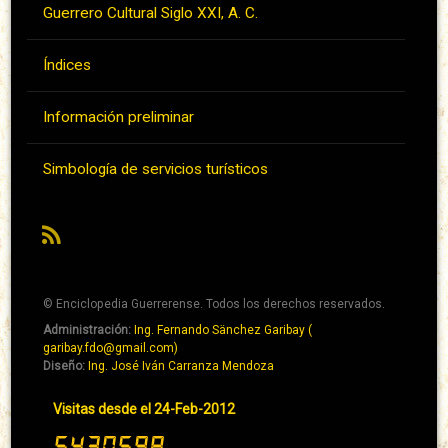
Guerrero Cultural Siglo XXI, A. C.
Índices
Información preliminar
Simbología de servicios turísticos
RSS
© Enciclopedia Guerrerense. Todos los derechos reservados.
Administración:
Ing. Fernando Sänchez Garibay (
Pie
garibay.fdo@gmail.com)
de
Diseño:
Ing. José Iván Carranza Mendoza
página
Pie
Visitas desde el 24-Feb-2012
→
de
Abaixo
página