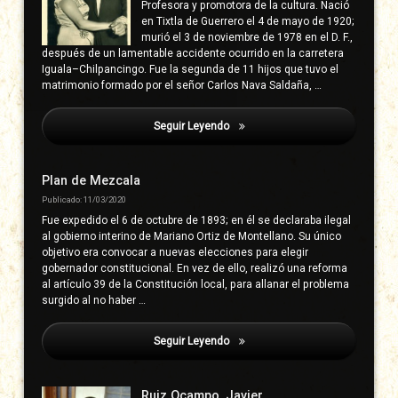
Profesora y promotora de la cultura. Nació
en Tixtla de Guerrero el 4 de mayo de 1920;
murió el 3 de noviembre de 1978 en el D. F.,
después de un lamentable accidente ocurrido en la carretera
Iguala–Chilpancingo. Fue la segunda de 11 hijos que tuvo el
matrimonio formado por el señor Carlos Nava Saldaña, …
Seguir Leyendo
Urióstegui Miranda, Píndaro
Plan de Mezcala
Publicado: 11/03/2020
Fue expedido el 6 de octubre de 1893; en él se declaraba ilegal
al gobierno interino de Mariano Ortiz de Montellano. Su único
objetivo era convocar a nuevas elecciones para elegir
gobernador constitucional. En vez de ello, realizó una reforma
al artículo 39 de la Constitución local, para allanar el problema
surgido al no haber …
Seguir Leyendo
Urióstegui Miranda, Píndaro
Ruiz Ocampo, Javier