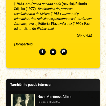
(1966);
Aquí no ha pasado nada
(novela), Editorial
Grijalbo (1977);
Testimonios del proceso
revolucionario de México
(1988);
Juventud y
educación: dos reflexiones permanentes; Guardar las
formas
(novela) Editorial Plaza–Valdez (1990). Fue
editorialista de
El Universal.
(AHF/FLE)
¡Compártelo!
Facebook
Twitter
LinkedIn
Barra
También te puede interesar:
lateral
derecha
Nava Martínez, Alicia
Publicado: 11/03/2020