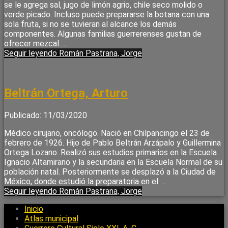
se le agrega sal, jugo de limón agrio, chile seco molido o
verde picado. Incluso puede prepararse la botana con una
sola fruta, si no se tuvieran al alcance los demás
componentes. Algunas familias guerrerenses gustan de
ofrecer mezcal …
Seguir leyendo
Román Pastrana, Jorge
Beltrán Ortega, Arturo
Publicado: 11/03/2020
Médico cirujano, oncólogo. Nació en Chilpancingo el 23 de
febrero de 1926. Hijo de Pablo Beltrán Arzápalo y Guillermina
Ortega Lozano. Realizó sus estudios primarios en la Escuela
Ignacio Altamirano y la secundaria en la Escuela Normal de su
población natal. Posteriormente se desplazó a la Ciudad de
México, donde estudió la preparatoria en el …
Seguir leyendo
Román Pastrana, Jorge
Inicio
Atlas municipal