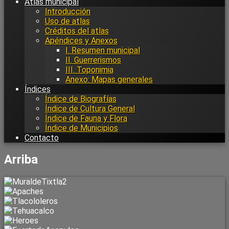
Atlas municipal
Introducción
Uso de atlas
Créditos del atlas
Apéndices y Anexos
I. Resumen municipal
II. Guerrerismos
III. Toponimia
Anexo: Mapas generales
Índices
Índice de Biografías
Índice de Cultura General
Índice de Fauna y Flora
Índice de Municipios
Contacto
Arriba