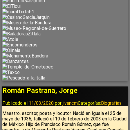
Román Pastrana, Jorge
Publicado el
11/03/2020
por
jivancm
Categorías:
Biografías
Maestro, escritor, poeta y locutor. Nació en Iguala el 25 de
mayo de 1936; falleció el 19 de febrero de 2003 en la Ciudad
de México. Hijo de Francisco Román Gómez, que fue
maestro, y de Margarita Pastrana Vargas. Casó con Graciela