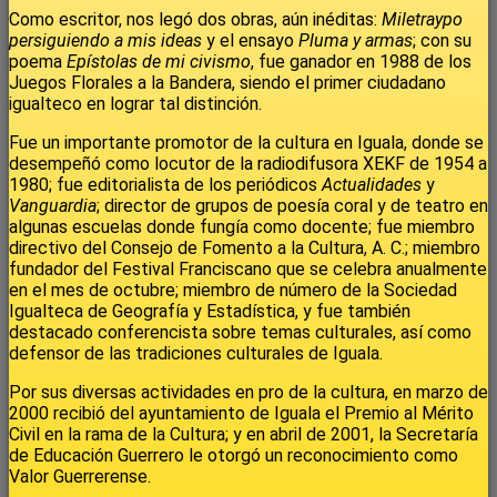
Como escritor, nos legó dos obras, aún inéditas:
Miletraypo
persiguiendo a mis ideas
y el ensayo
Pluma y armas
; con su
poema
Epístolas de mi civismo
, fue ganador en 1988 de los
Juegos Florales a la Bandera, siendo el primer ciudadano
igualteco en lograr tal distinción.
Fue un importante promotor de la cultura en Iguala, donde se
desempeñó como locutor de la radiodifusora XEKF de 1954 a
1980; fue editorialista de los periódicos
Actualidades
y
Vanguardia
; director de grupos de poesía coral y de teatro en
algunas escuelas donde fungía como docente; fue miembro
directivo del Consejo de Fomento a la Cultura, A. C.; miembro
fundador del Festival Franciscano que se celebra anualmente
en el mes de octubre; miembro de número de la Sociedad
Igualteca de Geografía y Estadística, y fue también
destacado conferencista sobre temas culturales, así como
defensor de las tradiciones culturales de Iguala.
Por sus diversas actividades en pro de la cultura, en marzo de
2000 recibió del ayuntamiento de Iguala el Premio al Mérito
Civil en la rama de la Cultura; y en abril de 2001, la Secretaría
de Educación Guerrero le otorgó un reconocimiento como
Valor Guerrerense.