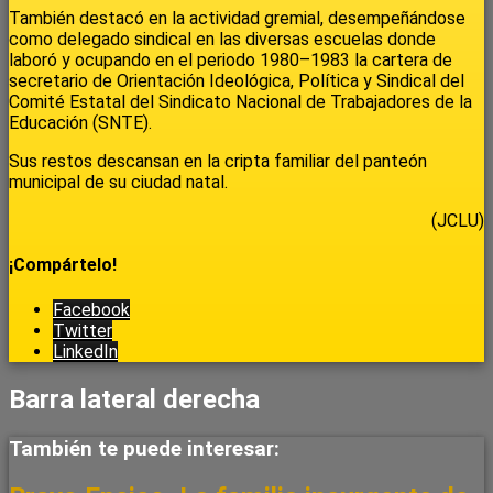
También destacó en la actividad gremial, desempeñándose
como delegado sindical en las diversas escuelas donde
laboró y ocupando en el periodo 1980–1983 la cartera de
secretario de Orientación Ideológica, Política y Sindical del
Comité Estatal del Sindicato Nacional de Trabajadores de la
Educación (SNTE).
Sus restos descansan en la cripta familiar del panteón
municipal de su ciudad natal.
(JCLU)
¡Compártelo!
Facebook
Twitter
LinkedIn
Barra lateral derecha
También te puede interesar: