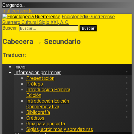
Cargando…
Ir al contenido
Enciclopedia Guerrerense
Guerrero Cultural Siglo XXI, A. C.
Buscar:
Cabecera → Secundario
Traducir:
Inicio
Información preliminar
Presentación
Prólogo
Introducción Primera
Edición
Introducción Edición
Conmemorativa
Bibliografía
Créditos
Guía para consulta
Siglas, acrónimos y abreviaturas