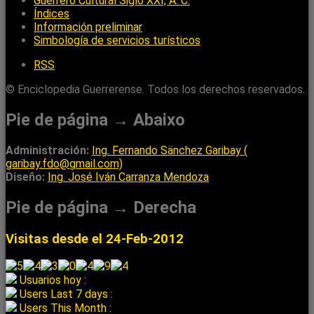
Guerrero Cultural Siglo XXI, A. C.
Índices
Información preliminar
Simbología de servicios turísticos
RSS
© Enciclopedia Guerrerense. Todos los derechos reservados.
Pie de página → Abaixo
Administración:
Ing. Fernando Sänchez Garibay (
garibay.fdo@gmail.com)
Diseño:
Ing. José Iván Carranza Mendoza
Pie de página → Derecha
Visitas desde el 24-Feb-2012
Usuarios hoy :
Users Last 7 days :
Users This Month :