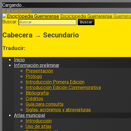
Cargando…
Ir al contenido
Enciclopedia Guerrerense
Guerrero 
Buscar:
Cabecera → Secundario
Traducir:
Inicio
Información preliminar
Presentación
Prólogo
Introducción Primera Edición
Introducción Edición Conmemorativa
Bibliografía
Créditos
Guía para consulta
Siglas, acrónimos y abreviaturas
Atlas municipal
Introducción
Uso de atlas