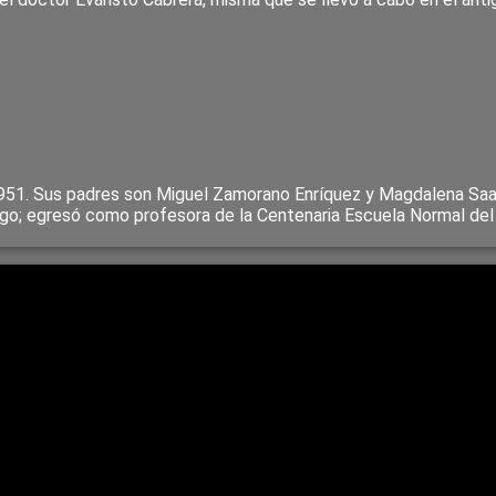
1951. Sus padres son Miguel Zamorano Enríquez y Magdalena Saav
ingo; egresó como profesora de la Centenaria Escuela Normal de