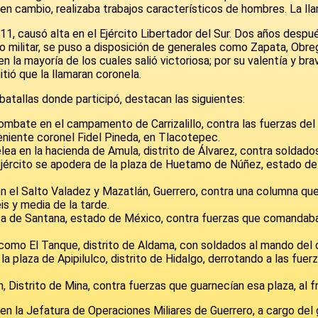
, en cambio, realizaba trabajos característicos de hombres. La ll
1, causó alta en el Ejército Libertador del Sur. Dos años despu
 militar, se puso a disposición de generales como Zapata, Obreg
n la mayoría de los cuales salió victoriosa; por su valentía y br
tió que la llamaran coronela.
batallas donde participó, destacan las siguientes:
ombate en el campamento de Carrizalillo, contra las fuerzas del
teniente coronel Fidel Pineda, en Tlacotepec.
lea en la hacienda de Amula, distrito de Álvarez, contra solda
 ejército se apodera de la plaza de Huetamo de Núñez, estado d
en el Salto Valadez y Mazatlán, Guerrero, contra una columna qu
is y media de la tarde.
aza de Santana, estado de México, contra fuerzas que comandaba
como El Tanque, distrito de Aldama, con soldados al mando del c
a plaza de Apipilulco, distrito de Hidalgo, derrotando a las fue
, Distrito de Mina, contra fuerzas que guarnecían esa plaza, al f
 la Jefatura de Operaciones Miliares de Guerrero, a cargo del g