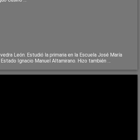
edra León. Estudió la primaria en la Escuela José María
l Estado Ignacio Manuel Altamirano. Hizo también …