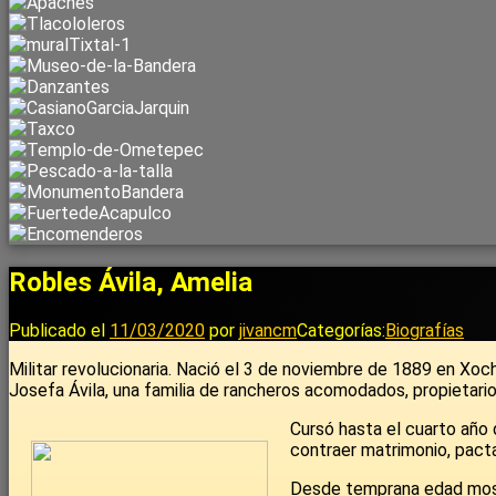
Robles Ávila, Amelia
Publicado el
11/03/2020
por
jivancm
Categorías:
Biografías
Militar revolucionaria. Nació el 3 de noviembre de 1889 en Xoch
Josefa Ávila, una familia de rancheros acomodados, propietarios
Cursó hasta el cuarto año 
contraer matrimonio, pacta
Desde temprana edad mostr