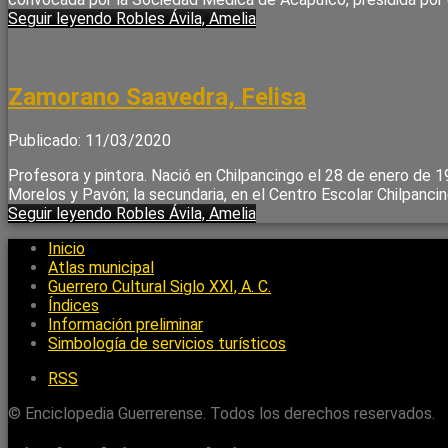
Seguir leyendo
Robles Ávila, Amelia
Zamorano Saavedra, Felisa
Publicado: 11/03/2020
Profesora y pintora. Nació en Chilpancingo el 28 de enero de 
Morelos y Pavón; la secundaria, en el Centro Escolar Chilpanc
Seguir leyendo
Robles Ávila, Amelia
Inicio
Atlas municipal
Guerrero Cultural Siglo XXI, A. C.
Índices
Información preliminar
Simbología de servicios turísticos
RSS
© Enciclopedia Guerrerense. Todos los derechos reservados.