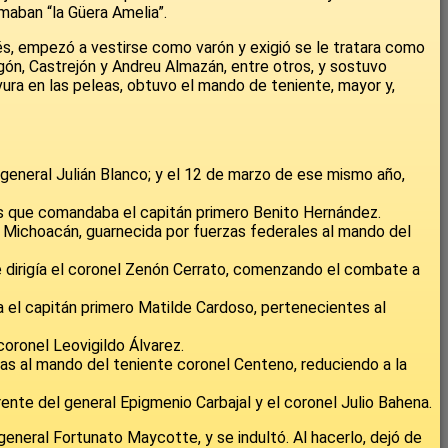
amaban “la Güera Amelia”.
és, empezó a vestirse como varón y exigió se le tratara como
ón, Castrejón y Andreu Almazán, entre otros, y sostuvo
avura en las peleas, obtuvo el mando de teniente, mayor y,
 general Julián Blanco; y el 12 de marzo de ese mismo año,
dos que comandaba el capitán primero Benito Hernández.
e Michoacán, guarnecida por fuerzas federales al mando del
e dirigía el coronel Zenón Cerrato, comenzando el combate a
 el capitán primero Matilde Cardoso, pertenecientes al
oronel Leovigildo Álvarez.
rzas al mando del teniente coronel Centeno, reduciendo a la
rente del general Epigmenio Carbajal y el coronel Julio Bahena.
eneral Fortunato Maycotte, y se indultó. Al hacerlo, dejó de