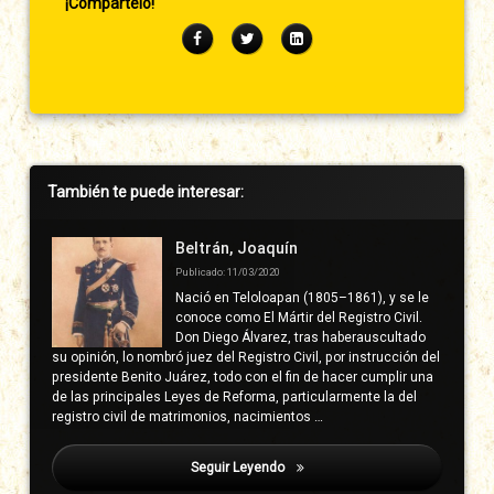
¡Compártelo!
Facebook
Twitter
LinkedIn
Barra
También te puede interesar:
lateral
derecha
Beltrán, Joaquín
Publicado: 11/03/2020
Nació en Teloloapan (1805–1861), y se le
conoce como El Mártir del Registro Civil.
Don Diego Álvarez, tras haberauscultado
su opinión, lo nombró juez del Registro Civil, por instrucción del
presidente Benito Juárez, todo con el fin de hacer cumplir una
de las principales Leyes de Reforma, particularmente la del
registro civil de matrimonios, nacimientos …
Seguir Leyendo
Mayo Ventura, Baloy