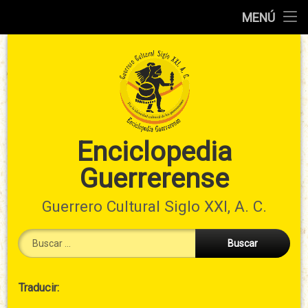
Inicio
MENÚ
Ir
Información
al
preliminar
contenido
Atlas
municipal
Índices
Enciclopedia
Guerrerense
Contacto
Guerrero Cultural Siglo XXI, A. C.
Buscar:
Cabecera
Traducir:
→