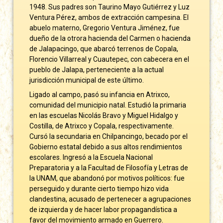
1948. Sus padres son Taurino Mayo Gutiérrez y Luz
Ventura Pérez, ambos de extracción campesina. El
abuelo materno, Gregorio Ventura Jiménez, fue
dueño de la otrora hacienda del Carmen o hacienda
de Jalapacingo, que abarcó terrenos de Copala,
Florencio Villarreal y Cuautepec, con cabecera en el
pueblo de Jalapa, perteneciente a la actual
jurisdicción municipal de este último.
Ligado al campo, pasó su infancia en Atrixco,
comunidad del municipio natal. Estudió la primaria
en las escuelas Nicolás Bravo y Miguel Hidalgo y
Costilla, de Atrixco y Copala, respectivamente.
Cursó la secundaria en Chilpancingo, becado por el
Gobierno estatal debido a sus altos rendimientos
escolares. Ingresó a la Escuela Nacional
Preparatoria y a la Facultad de Filosofía y Letras de
la UNAM, que abandonó por motivos políticos: fue
perseguido y durante cierto tiempo hizo vida
clandestina, acusado de pertenecer a agrupaciones
de izquierda y de hacer labor propagandística a
favor del movimiento armado en Guerrero.