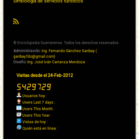
Simbología de servicios turísticos
RSS
© Enciclopedia Guerrerense. Todos los derechos reservados.
Administración:
Ing. Fernando Sänchez Garibay (
Pie
garibay.fdo@gmail.com)
de
Diseño:
Ing. José Iván Carranza Mendoza
página
Pie
Visitas desde el 24-Feb-2012
→
de
Abaixo
página
→
Usuarios hoy :
Derecha
Users Last 7 days :
Users This Month :
Users This Year :
Vistas de hoy :
Quién está en línea :