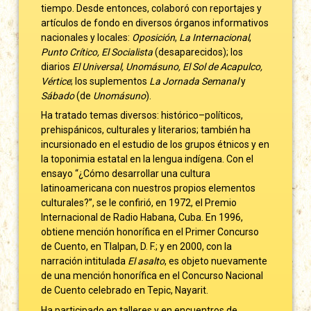
tiempo. Desde entonces, colaboró con reportajes y
artículos de fondo en diversos órganos informativos
nacionales y locales:
Oposición
,
La Internacional
,
Punto Crítico, El Socialista
(desaparecidos); los
diarios
El Universal, Unomásuno, El Sol de Acapulco,
Vértice
; los suplementos
La Jornada
Semanal
y
Sábado
(de
Unomásuno
).
Ha tratado temas diversos: histórico–políticos,
prehispánicos, culturales y literarios; también ha
incursionado en el estudio de los grupos étnicos y en
la toponimia estatal en la lengua indígena. Con el
ensayo “¿Cómo desarrollar una cultura
latinoamericana con nuestros propios elementos
culturales?”, se le confirió, en 1972, el Premio
Internacional de Radio Habana, Cuba. En 1996,
obtiene mención honorífica en el Primer Concurso
de Cuento, en Tlalpan, D. F.; y en 2000, con la
narración intitulada
El asalto
, es objeto nuevamente
de una mención honorífica en el Concurso Nacional
de Cuento celebrado en Tepic, Nayarit.
Ha participado en talleres y en encuentros de