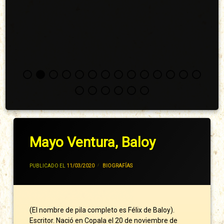
Mayo Ventura, Baloy
POR
JIVANCM
PUBLICADO EL
11/03/2020
CATEGORÍAS:
BIOGRAFÍAS
(El nombre de pila completo es Félix de Baloy).
Escritor. Nació en Copala el 20 de noviembre de