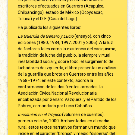
escritores efectuados en Guerrero (Acapulco,
Chilpancingo), estado de México (Ocoyoacac,
Toluca) y el D. F. (Casa del Lago).
Ha publicado los siguientes libros:
La Guerrilla de Genaro y Lucio
(ensayo), con cinco
ediciones (1980, 1984, 1997, 2001 y 2006). A la luz
de factores tales como la existencia del caciquismo,
la tradición de lucha del pueblo, la siempre virtual
inestabilidad social y, sobre todo, el surgimiento de
luchadores de izquierda, el libro presenta un análisis
de la guerrilla que brota en Guerrero entre los años
1968–1974; en este contexto, aborda la
conformación de los dos frentes armados: la
Asociación Cívica Nacional Revolucionaria,
encabezada por Genaro Vázquez, y el Partido de los
Pobres, comandado por Lucio Cabañas.
Insolación en el Trópico
(volumen de cuentos),
primera edición, 2000. Ambientados en el medio
rural, estos textos narrativos forman un mundo que
incide en el carácter “bronco” y medio “disperso” del