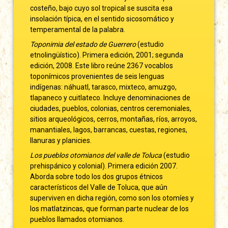
costeño, bajo cuyo sol tropical se suscita esa
insolación típica, en el sentido sicosomático y
temperamental de la palabra.
Toponimia del estado de Guerrero
(estudio
etnolingüístico). Primera edición, 2001; segunda
edición, 2008. Este libro reúne 2367 vocablos
toponímicos provenientes de seis lenguas
indígenas: náhuatl, tarasco, mixteco, amuzgo,
tlapaneco y cuitlateco. Incluye denominaciones de
ciudades, pueblos, colonias, centros ceremoniales,
sitios arqueológicos, cerros, montañas, ríos, arroyos,
manantiales, lagos, barrancas, cuestas, regiones,
llanuras y planicies.
Los pueblos otomianos del valle de Toluca
(estudio
prehispánico y colonial). Primera edición 2007.
Aborda sobre todo los dos grupos étnicos
característicos del Valle de Toluca, que aún
superviven en dicha región, como son los otomíes y
los matlatzincas, que forman parte nuclear de los
pueblos llamados otomianos.