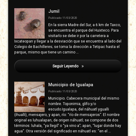
Jumil
Publicado: 11/03/2020
En la sierra Madre del Sur, a 6 km de Taxco,
se encuentra el parque del Huixteco. Para
visitarlo se debe ir por la carretera a
Ixcateopan y llegar a la desviación que se encuentra al lado del
Colegio de Bachilleres; se toma la dirección a Tetipac hasta el
parque, mismo que tiene un camino …
Seguir Leyendo
Mayo Ventura, Baloy
Municipio de Igualapa
Publicado: 11/03/2020
Municipio. Cabecera municipal del mismo
nombre. Toponimia, glifo y/o
escudo.Igualapa, del náhuatl ygualli
(ihualli), mensajero, y apan, río: “río de mensajeros”. El nombre
original es luhualapan, de origen náhuatl; se compone de dos
términos: luhala, “ya llegó” o “ya vino a”; apan, “lugar donde hay
agua”. Otra versión del significado en náhuatl es: “en el …