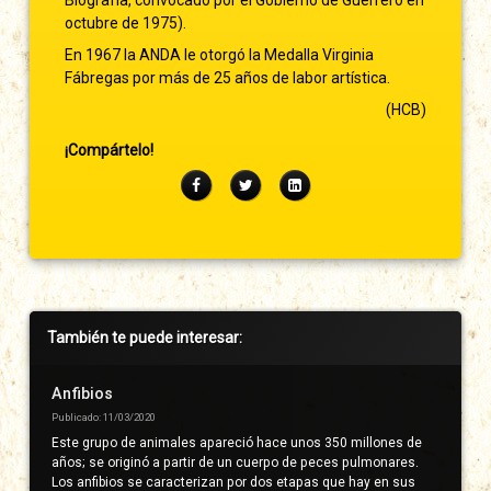
octubre de 1975).
En 1967 la ANDA le otorgó la Medalla Virginia
Fábregas por más de 25 años de labor artística.
(HCB)
¡Compártelo!
Facebook
Twitter
LinkedIn
Barra
También te puede interesar:
lateral
derecha
Anfibios
Publicado: 11/03/2020
Este grupo de animales apareció hace unos 350 millones de
años; se originó a partir de un cuerpo de peces pulmonares.
Los anfibios se caracterizan por dos etapas que hay en sus