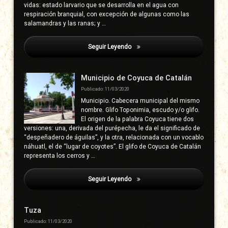
vidas: estado larvario que se desarrolla en el agua con
respiración branquial, con excepción de algunas como las
salamandras y las ranas; y …
Seguir Leyendo
Iturbe, Gloria (Gloria Ocampo Here
Municipio de Coyuca de Catalán
Publicado: 11/03/2020
Municipio. Cabecera municipal del mismo
nombre. Glifo Toponimia, escudo y/o glifo.
El origen de la palabra Coyuca tiene dos
versiones: una, derivada del purépecha, le da el significado de
“despeñadero de águilas”, y la otra, relacionada con un vocablo
náhuatl, el de “lugar de coyotes”. El glifo de Coyuca de Catalán
representa los cerros y …
Seguir Leyendo
Iturbe, Gloria (Gloria Ocampo Here
Tuza
Publicado: 11/03/2020