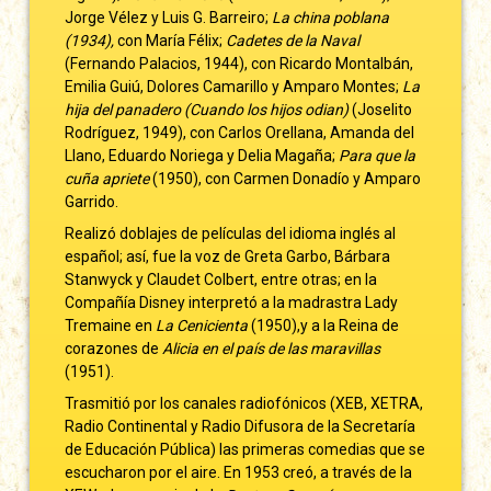
Jorge Vélez y Luis G. Barreiro;
La china poblana
(1934),
con María Félix;
Cadetes de la Naval
(Fernando Palacios, 1944), con Ricardo Montalbán,
Emilia Guiú, Dolores Camarillo y Amparo Montes;
La
hija del panadero (Cuando los hijos odian)
(Joselito
Rodríguez, 1949), con Carlos Orellana, Amanda del
Llano, Eduardo Noriega y Delia Magaña;
Para que la
cuña apriete
(1950), con Carmen Donadío y Amparo
Garrido.
Realizó doblajes de películas del idioma inglés al
español; así, fue la voz de Greta Garbo, Bárbara
Stanwyck y Claudet Colbert, entre otras; en la
Compañía Disney interpretó a la madrastra Lady
Tremaine en
La Cenicienta
(1950),y a la Reina de
corazones de
Alicia en el país de las maravillas
(1951).
Trasmitió por los canales radiofónicos (XEB, XETRA,
Radio Continental y Radio Difusora de la Secretaría
de Educación Pública) las primeras comedias que se
escucharon por el aire. En 1953 creó, a través de la