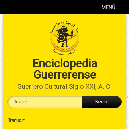
Inicio
MENÚ
Ir
Información
al
preliminar
contenido
Atlas
municipal
Índices
Enciclopedia
Guerrerense
Contacto
Guerrero Cultural Siglo XXI, A. C.
Buscar:
Cabecera
Traducir:
→