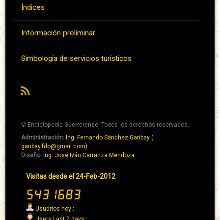
Índices
Información preliminar
Simbología de servicios turísticos
RSS
© Enciclopedia Guerrerense. Todos los derechos reservados.
Administración:
Ing. Fernando Sänchez Garibay (
Pie
garibay.fdo@gmail.com)
de
Diseño:
Ing. José Iván Carranza Mendoza
página
Pie
Visitas desde el 24-Feb-2012
→
de
Abaixo
página
→
Usuarios hoy :
Derecha
Users Last 7 days :