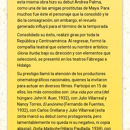
esta misma obra hizo su debut Andrea Palma,
como una de las amigas prostitutas de Maya. Para
muchos fue éste el personaje que la consolidó y le
dio la consagración; sin embargo, el revuelo
generado influyó para el término de la temporada.
Consolidado su éxito, realizó giras por toda la
República y Centroamérica. Al regresar, formó la
compañía teatral que ostentó su nombre artístico:
Gloria Iturbe;
bajo su dirección y con elementos que
seleccionó, se presentó en los teatros Fábregas e
Hidalgo.
Su prestigio llamó la atención de los productores
cinematográficos nacionales, quienes la invitaron
para actuar en diversos filmes. Participó en 15 de
ellos; los más conocidos son:
Una vida por otra
(del
húngaro John H. Auer, 1932), con Julio Villarreal y
Nancy Torres;
El anónimo
(Fernando de Fuentes,
1932), con Carlos Orellana y Julio Villarreal (esta
cinta marcó su debut como protagonista, pero
lamentablemente no queda ni su negativo, ni copia
alguna);
Doña Malinche
(Hilario Paullada, 1934), con