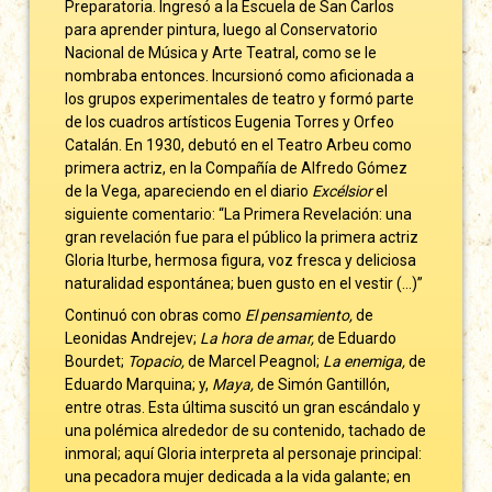
Preparatoria. Ingresó a la Escuela de San Carlos
para aprender pintura, luego al Conservatorio
Nacional de Música y Arte Teatral, como se le
nombraba entonces. Incursionó como aficionada a
los grupos experimentales de teatro y formó parte
de los cuadros artísticos Eugenia Torres y Orfeo
Catalán. En 1930, debutó en el Teatro Arbeu como
primera actriz, en la Compañía de Alfredo Gómez
de la Vega, apareciendo en el diario
Excélsior
el
siguiente comentario: “La Primera Revelación: una
gran revelación fue para el público la primera actriz
Gloria Iturbe, hermosa figura, voz fresca y deliciosa
naturalidad espontánea; buen gusto en el vestir (…)”
Continuó con obras como
El pensamiento,
de
Leonidas Andrejev;
La hora de amar,
de Eduardo
Bourdet;
Topacio,
de Marcel Peagnol;
La enemiga,
de
Eduardo Marquina; y,
Maya,
de Simón Gantillón,
entre otras. Esta última suscitó un gran escándalo y
una polémica alrededor de su contenido, tachado de
inmoral; aquí Gloria interpreta al personaje principal:
una pecadora mujer dedicada a la vida galante; en