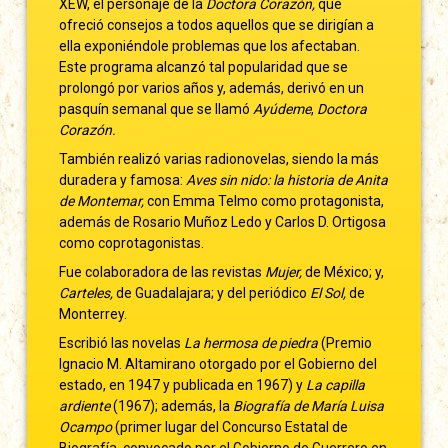
XEW, el personaje de la
Doctora Corazón,
que
ofreció consejos a todos aquellos que se dirigían a
ella exponiéndole problemas que los afectaban.
Este programa alcanzó tal popularidad que se
prolongó por varios años y, además, derivó en un
pasquín semanal que se llamó
Ayúdeme
,
Doctora
Corazón.
También realizó varias radionovelas, siendo la más
duradera y famosa:
Aves sin nido: la historia de Anita
de Montemar,
con Emma Telmo como protagonista,
además de Rosario Muñoz Ledo y Carlos D. Ortigosa
como coprotagonistas.
Fue colaboradora de las revistas
Mujer,
de México; y,
Carteles,
de Guadalajara; y del periódico
El Sol,
de
Monterrey.
Escribió las novelas
La hermosa de piedra
(Premio
Ignacio M. Altamirano otorgado por el Gobierno del
estado, en 1947 y publicada en 1967) y
La capilla
ardiente
(1967); además, la
Biografía de María Luisa
Ocampo
(primer lugar del Concurso Estatal de
Biografía, convocado por el Gobierno de Guerrero en