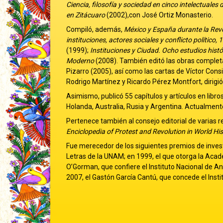
Ciencia, filosofía y sociedad en cinco intelectuales 
en Zitácuaro
(2002),con José Ortiz Monasterio.
Compiló, además,
México y España durante la Re
instituciones, actores sociales y conflicto polític
(1999);
Instituciones y Ciudad. Ocho estudios hist
Moderno
(2008). También editó las obras complet
Pizarro (2005), así como las cartas de Víctor Cons
Rodrigo Martínez y Ricardo Pérez Montfort, dirigió
Asimismo, publicó 55 capítulos y artículos en lib
Holanda, Australia, Rusia y Argentina. Actualmente
Pertenece también al consejo editorial de varias r
Enciclopedia of Protest and Revolution in World His
Fue merecedor de los siguientes premios de investi
Letras de la UNAM; en 1999, el que otorga la Acad
O’Gorman, que confiere el Instituto Nacional de Ant
2007, el Gastón García Cantú, que concede el Insti