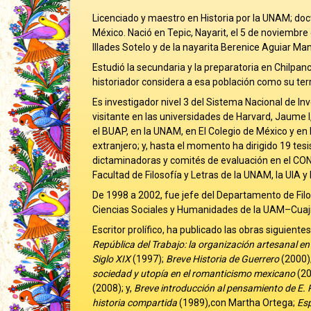
Licenciado y maestro en Historia por la UNAM; doct
México. Nació en Tepic, Nayarit, el 5 de noviembre
Illades Sotelo y de la nayarita Berenice Aguiar Man
Estudió la secundaria y la preparatoria en Chilpanc
historiador considera a esa población como su ter
Es investigador nivel 3 del Sistema Nacional de I
visitante en las universidades de Harvard, Jaume I,
el BUAP, en la UNAM, en El Colegio de México y en
extranjero; y, hasta el momento ha dirigido 19 t
dictaminadoras y comités de evaluación en el CONA
Facultad de Filosofía y Letras de la UNAM, la UIA y
De 1998 a 2002, fue jefe del Departamento de Filo
Ciencias Sociales y Humanidades de la UAM–Cua
Escritor prolífico, ha publicado las obras siguientes
República del Trabajo: la organización artesanal 
Siglo XIX
(1997);
Breve Historia de Guerrero
(2000)
sociedad y utopía en el romanticismo mexicano
(20
(2008); y,
Breve introducción al pensamiento de E.
historia compartida
(1989),con Martha Ortega;
Esp