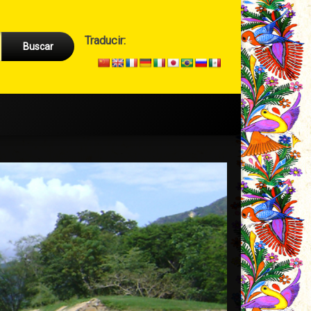
Cabecera
Traducir:
→
Secundario