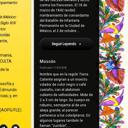
de las fuerzas liberales y luchó
ampamento
contra los franceses. El 18 de
marzo de 1842 recibió
nombramiento de comandante
e México:
del Batallón de Infantería
 Siglo XIX
Permanente en la Ciudad de
xico
México; el 2 de octubre …
icolás
ante,
Seguir Leyendo
Illades Aguiar, Carlos
emania,
CULTA.
Moscón
Publicado: 11/03/2020
de la
Nombre que en la región Tierra
Caliente asignan a un insecto
osofía y
volador de color negro o café
el Edmundo
castaño, con el abdomen
cubierto de vellosidades. Mide de
cas; y, en
2 a 3 cm de largo. Su cuerpo es
robusto, semejante al de una
(AOPG/FLE)
abeja grande; al parecer
pertenece a los coleópteros. En
algunos lugares también le
llaman “zumbón”, …