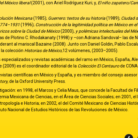
del México liberal
(2001), con Ariel Rodríguez Kuri; y,
El niño zapatero/C
volución Mexicana
(1985);
Guerrero: textos de su historia
(1989);
Ciudad d
o, 1774–1931
(1996);
Construcción de la legitimidad política en México en el
óricos sobre la Ciudad de México
(2000),
y polémicas intelectuales del Mé
as de Plotino C. Rhodakanaty (1998) y –con Adriana Sandoval– las de N
iderant al mariscal Bazaine (2008). Junto con Daniel Goldin, Pablo Escal
 la colección
Historias de México
,12 volúmenes, (2003–2005).
ros especializados y revistas académicas del ramo en México, España, Al
 (2009) es el coordinador editorial de la
Colección El Centauro
de CONA
evistas científicas en México y España, y es miembro del consejo asesor 
tory,
de la Oxford University Press.
gación: en 1998, el Marcos y Celia Maus, que concede la Facultad de Fil
emia Mexicana de Ciencias, en el Área de Ciencias Sociales; en 2001, 
ropología e Historia; en 2002, el del Comité Mexicano de Ciencias Históri
tuto Nacional de Estudios Históricos de las Revoluciones de México.