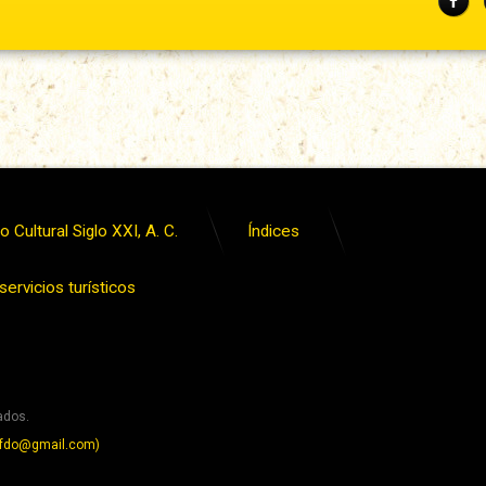
Fac
 Cultural Siglo XXI, A. C.
Índices
ervicios turísticos
ados.
y.fdo@gmail.com)