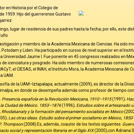
or en Historia por el Colegio de
 de 1959. Hijo del guerrerense Gustavo
jarrez.
ingo, lugar de residencia de sus padres hasta la fecha; por ello, este dis
ruño.
nvestigación y miembro de la Academia Mexicana de Ciencias. Ha sido in
 Potsdam y Liden. Ha participado en cursos de nivel superior en el Insti
 la Universidad Jaume I. Fue ponente en 45 congresos realizados en Méxi
esis de icenciatura y posgrado. Ha sido miembro de numerosas comisione
CyT, el CIESAS, el INAH, el Instituto Mora, la Academia Mexicana de Cie
 la UAM.
sofía de la UAM–Iztapalapa; actualmente (2009), es director de la Divis
jimalpa, en donde se desempeña además como profesor de tiempo com
:
Presencia española en la Revolución Mexicana, 1910–1915
(1991);
Haci
en la Ciudad de México. 1853–1876
(1996);
Estudios sobre el artesanado u
;
Rhodakanaty y la formación del pensamiento socialista en México
(2002
05);
Las otras ideas. Estudio sobre el primer socialismo en México, 185
P. Thompson
(2008).Es, además, coautor de los textos siguientes:
Guerr
acio social y representación literaria en el Siglo XIX
(2000),con Adriana 