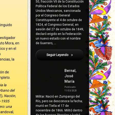
50, fracción VII de la Constitución
Política Federal de los Estados
Unidos Mexicanos, sancionada
por el Congreso General
Constituyente el 4 de octubre de
tinguido
1824, el Congreso General, en
sesión del 27 de octubre de 1849,
declaró erigido en la Federación
vestigador
un nuevo estado con el nombre
tuto Mora, en
de Guerrero, …
co y en el
s
Seguir Leyendo
Illades Aguiar, Carlos
ncias, la
Bernal,
ión de
José
pleto.
María
a la
Publicado:
rbano del
11/03/2020
);
Nación,
Militar. Nació en Zumpango del
0–1935
Río, pero se desconoce la fecha;
murió en Tixtla el 17 de
ero: una
noviembre de 1866. Militó dentro
Sandoval;