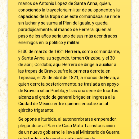
manos de Antonio López de Santa Anna, quien,
conociendo la trayectoria militar de su oponente y la
capacidad de la tropa que éste comandaba, se rinde
sin luchar y se suma al Plan de Iguala, y queda,
paradójicamente, al mando de Herrera, quien al
paso de los años sería uno de sus más acendrados
enemigos en lo político y militar.
El 30 de marzo de 1821 Herrera, como comandante,
y Santa Anna, su segundo, toman Orizaba, y el 30
de abril, Córdoba; aquí Herrera se dirige a auxiliar a
las tropas de Bravo; sufre la primera derrota en
Tepeaca, el 25 de abril de 1821, a manos de Hevía, a
quien derrota posteriormente; se traslada en apoyo
de Bravo a sitiar Puebla, y tras una serie de triunfos
alcanza el grado de general brigadier; ingresa a la
Ciudad de México entre quienes encabezan al
ejército trigarante.
Se opone a Iturbide, al autonombrarse emperador,
plegándose al Plan de Casa Mata. La instauración
de un nuevo gobierno le lleva al Ministerio de Guerra;
más tarde, se le nombra jefe político de