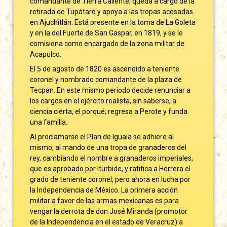
comandante de Tierra Caliente, queda a cargo de la
retirada de Tupátaro y apoya a las tropas acosadas
en Ajuchitlán. Está presente en la toma de La Goleta
y en la del Fuerte de San Gaspar, en 1819, y se le
comisiona como encargado de la zona militar de
Acapulco.
El 5 de agosto de 1820 es ascendido a teniente
coronel y nombrado comandante de la plaza de
Tecpan. En este mismo periodo decide renunciar a
los cargos en el ejército realista, sin saberse, a
ciencia cierta, el porqué; regresa a Perote y funda
una familia.
Al proclamarse el Plan de Iguala se adhiere al
mismo, al mando de una tropa de granaderos del
rey, cambiando el nombre a granaderos imperiales,
que es aprobado por Iturbide, y ratifica a Herrera el
grado de teniente coronel, pero ahora en lucha por
la Independencia de México. La primera acción
militar a favor de las armas mexicanas es para
vengar la derrota de don José Miranda (promotor
de la Independencia en el estado de Veracruz) a