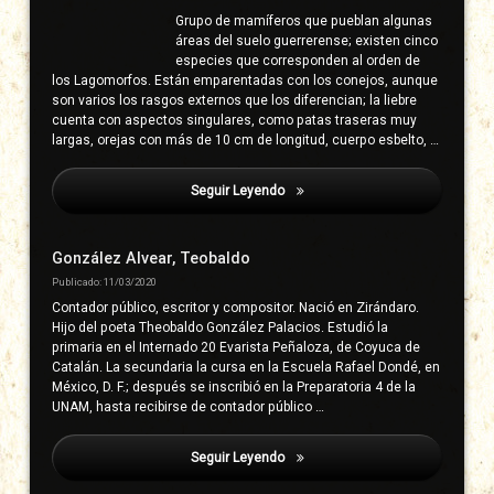
Grupo de mamíferos que pueblan algunas
áreas del suelo guerrerense; existen cinco
especies que corresponden al orden de
los Lagomorfos. Están emparentadas con los conejos, aunque
son varios los rasgos externos que los diferencian; la liebre
cuenta con aspectos singulares, como patas traseras muy
largas, orejas con más de 10 cm de longitud, cuerpo esbelto, …
Seguir Leyendo
Herrera Y Ricardos, José Joaquín
González Alvear, Teobaldo
Publicado: 11/03/2020
Contador público, escritor y compositor. Nació en Zirándaro.
Hijo del poeta Theobaldo González Palacios. Estudió la
primaria en el Internado 20 Evarista Peñaloza, de Coyuca de
Catalán. La secundaria la cursa en la Escuela Rafael Dondé, en
México, D. F.; después se inscribió en la Preparatoria 4 de la
UNAM, hasta recibirse de contador público …
Seguir Leyendo
Herrera Y Ricardos, José Joaquín