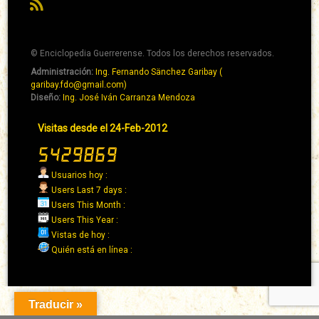
RSS
© Enciclopedia Guerrerense. Todos los derechos reservados.
Administración:
Ing. Fernando Sänchez Garibay (
Pie
garibay.fdo@gmail.com)
de
Diseño:
Ing. José Iván Carranza Mendoza
página
Pie
Visitas desde el 24-Feb-2012
→
de
Abaixo
página
→
Usuarios hoy :
Derecha
Users Last 7 days :
Users This Month :
Users This Year :
Vistas de hoy :
Quién está en línea :
Traducir »