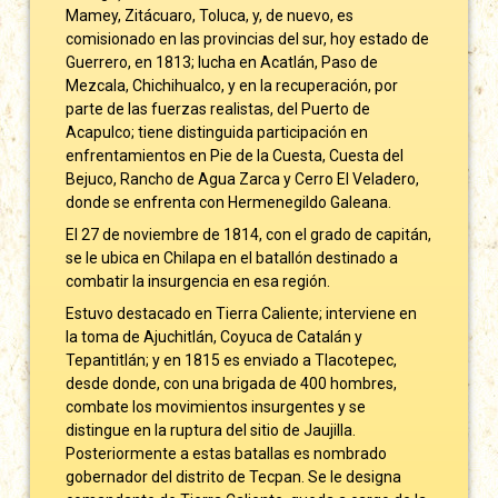
Mamey, Zitácuaro, Toluca, y, de nuevo, es
comisionado en las provincias del sur, hoy estado de
Guerrero, en 1813; lucha en Acatlán, Paso de
Mezcala, Chichihualco, y en la recuperación, por
parte de las fuerzas realistas, del Puerto de
Acapulco; tiene distinguida participación en
enfrentamientos en Pie de la Cuesta, Cuesta del
Bejuco, Rancho de Agua Zarca y Cerro El Veladero,
donde se enfrenta con Hermenegildo Galeana.
El 27 de noviembre de 1814, con el grado de capitán,
se le ubica en Chilapa en el batallón destinado a
combatir la insurgencia en esa región.
Estuvo destacado en Tierra Caliente; interviene en
la toma de Ajuchitlán, Coyuca de Catalán y
Tepantitlán; y en 1815 es enviado a Tlacotepec,
desde donde, con una brigada de 400 hombres,
combate los movimientos insurgentes y se
distingue en la ruptura del sitio de Jaujilla.
Posteriormente a estas batallas es nombrado
gobernador del distrito de Tecpan. Se le designa