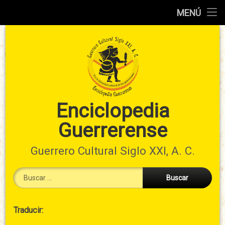
Inicio
MENÚ
Ir
Información
al
preliminar
contenido
Atlas
municipal
Índices
Enciclopedia
Guerrerense
Contacto
Guerrero Cultural Siglo XXI, A. C.
Buscar:
Cabecera
Traducir:
→