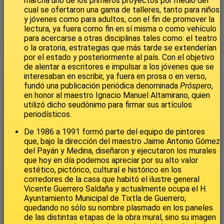
marcha uno de los primeros proyectos por medio del
cual se ofertaron una gama de talleres, tanto para niños
y jóvenes como para adultos, con el fin de promover la
lectura, ya fuera como fin en sí misma o como vehículo
para acercarse a otras disciplinas tales como: el teatro
o la oratoria, estrategias que más tarde se extenderían
por el estado y posteriormente al país. Con el objetivo
de alentar a escritores e impulsar a los jóvenes que se
interesaban en escribir, ya fuera en prosa o en verso,
fundó una publicación periódica denominada
Próspero
,
en honor al maestro Ignacio Manuel Altamirano, quien
utilizó dicho seudónimo para firmar sus artículos
periodísticos.
De 1986 a 1991 formó parte del equipo de pintores
que, bajo la dirección del maestro Jaime Antonio Gómez
del Payán y Medina, diseñaron y ejecutaron los murales
que hoy en día podemos apreciar por su alto valor
estético, pictórico, cultural e histórico en los
corredores de la casa que habitó el ilustre general
Vicente Guerrero Saldaña y actualmente ocupa el H.
Ayuntamiento Municipal de Tixtla de Guerrero;
quedando no sólo su nombre plasmado en los paneles
de las distintas etapas de la obra mural, sino su imagen