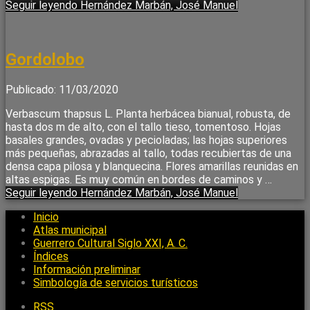
Seguir leyendo
Hernández Marbán, José Manuel
Gordolobo
Publicado: 11/03/2020
Verbascum thapsus L. Planta herbácea bianual, robusta, de
hasta dos m de alto, con el tallo tieso, tomentoso. Hojas
basales grandes, ovadas y pecioladas; las hojas superiores
más pequeñas, abrazadas al tallo, todas recubiertas de una
densa capa pilosa y blanquecina. Flores amarillas reunidas en
altas espigas. Es muy común en bordes de caminos y …
Seguir leyendo
Hernández Marbán, José Manuel
Inicio
Atlas municipal
Guerrero Cultural Siglo XXI, A. C.
Índices
Información preliminar
Simbología de servicios turísticos
RSS