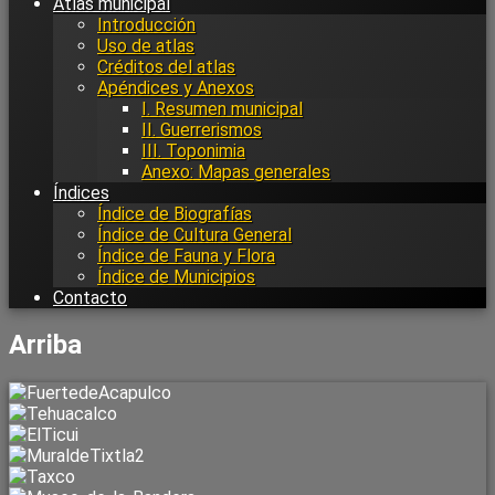
Atlas municipal
Introducción
Uso de atlas
Créditos del atlas
Apéndices y Anexos
I. Resumen municipal
II. Guerrerismos
III. Toponimia
Anexo: Mapas generales
Índices
Índice de Biografías
Índice de Cultura General
Índice de Fauna y Flora
Índice de Municipios
Contacto
Arriba