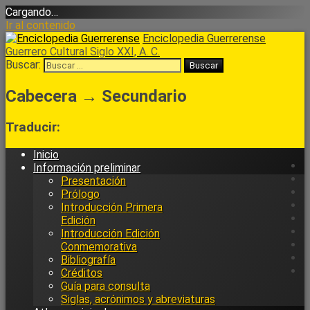
Cargando…
Ir al contenido
Enciclopedia Guerrerense
Guerrero Cultural Siglo XXI, A. C.
Buscar:
Cabecera → Secundario
Traducir:
Inicio
Información preliminar
Presentación
Prólogo
Introducción Primera
Edición
Introducción Edición
Conmemorativa
Bibliografía
Créditos
Guía para consulta
Siglas, acrónimos y abreviaturas