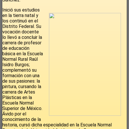
Inició sus estudios
en la tierra natal y
los continuó en el
Distrito Federal. Su
vocación docente
lo llevó a concluir la
carrera de profesor
de educación
básica en la Escuela
Normal Rural Raúl
Isidro Burgos;
complementó su
formación con una
de sus pasiones: la
pintura, cursando la
carrera de Artes
Plásticas en la
Escuela Normal
Superior de México.
Ávido por el
conocimiento de la
historia, cursó dicha especialidad en la Escuela Normal