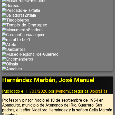
Hernández Marbán, José Manuel
Publicado el
11/03/2020
por
jivancm
Categorías:
Biografías
Profesor y pintor. Nació el 18 de septiembre de 1954 en
Apanguito, municipio de Atenango del Río, Guerrero. Sus
padres, el señor Nicéforo Hernández y la señora Celia Marbán
Sánchez.