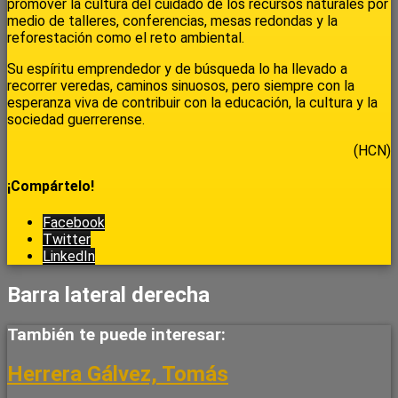
promover la cultura del cuidado de los recursos naturales por
medio de talleres, conferencias, mesas redondas y la
reforestación como el reto ambiental.
Su espíritu emprendedor y de búsqueda lo ha llevado a
recorrer veredas, caminos sinuosos, pero siempre con la
esperanza viva de contribuir con la educación, la cultura y la
sociedad guerrerense.
(HCN)
¡Compártelo!
Facebook
Twitter
LinkedIn
Barra lateral derecha
También te puede interesar:
Herrera Gálvez, Tomás