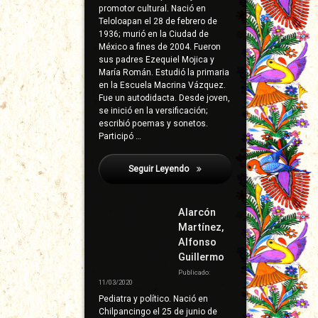
promotor cultural. Nació en
Teloloapan el 28 de febrero de
1936; murió en la Ciudad de
México a fines de 2004. Fueron
sus padres Ezequiel Mojica y
María Román. Estudió la primaria
en la Escuela Macrina Vázquez.
Fue un autodidacta. Desde joven,
se inició en la versificación;
escribió poemas y sonetos.
Participó …
Seguir Leyendo
Garduño, Leandro
Alarcón
Martínez,
Alfonso
Guillermo
Publicado:
11/03/2020
Pediatra y político. Nació en
Chilpancingo el 25 de junio de