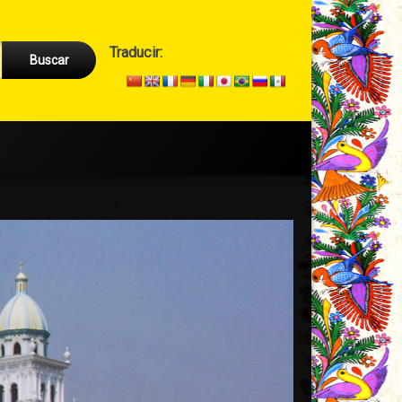
Cabecera
Traducir:
→
Secundario