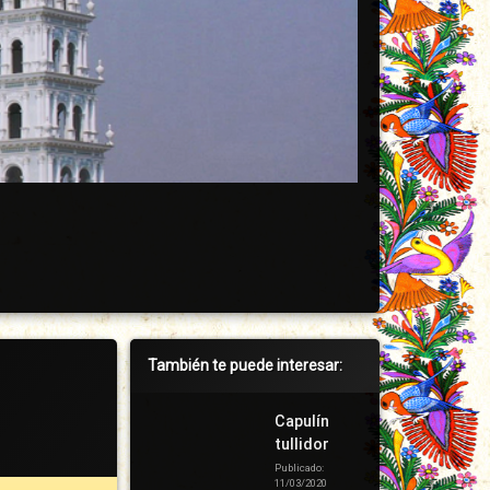
Barra
También te puede interesar:
lateral
derecha
Capulín
tullidor
Publicado:
11/03/2020