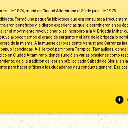
febrero de 1874; murió en Ciudad Altamirano el 30 de junio de 1975.
todidacta. Formó una pequeña biblioteca que era consultada frecuentem
 trajeron beneficios y le dieron experiencias que le permitieron en su épo
ar el movimiento revolucionario, se incorporó a la VI Brigada Militar que
tuvo al poco tiempo el grado de sargento y el jefe de la brigada lo nom
esorero de la misma. A la muerte del presidente Venustiano Carranza las
 país, o licenciadas. A él le tocó partir para Tampico, Tamaulipas, donde 
radicó en Ciudad Altamirano, donde fungió en varias ocasiones como tes
amiento; dejó la tradición de leer en público cada Sábado de Gloria, en 
ente para hacer críticas a los ciudadanos y su conducta general. Esa c
Fac