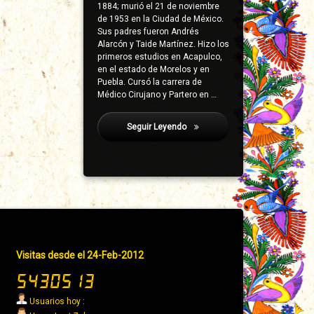
1884; murió el 21 de noviembre
de 1953 en la Ciudad de México.
Sus padres fueron Andrés
Alarcón y Taide Martínez. Hizo los
primeros estudios en Acapulco,
en el estado de Morelos y en
Puebla. Cursó la carrera de
Médico Cirujano y Partero en …
Seguir Leyendo
Garduño, Leandro
Pie
Visitas desde el 24-Feb-2012
de
página
→
Usuarios hoy :