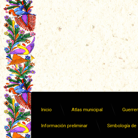
Inicio
Atlas municipal
Guerrero
Información preliminar
Simbología de s