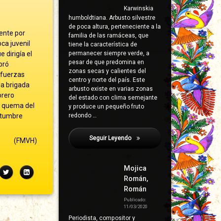
Karwinskia
humboldtiana. Arbusto silvestre
de poca altura, perteneciente a la
ente por
familia de las ramáceas, que
ca juvenil
tiene la característica de
 dirigía el
permanecer siempre verde, a
pesar de que predomina en
bró
zonas secas y calientes del
 fuerzas
centro y norte del país. Este
la brigada
arbusto existe en varias zonas
orero
del estado con clima semejante
la quema del
y produce un pequeño fruto
ostumbre
redondo …
Seguir Leyendo
Garduño, Leandro
(FMVH)
Mojica
ebook
Twitter
LinkedIn
Román,
Román
Publicado:
11/03/2020
Periodista, compositor y