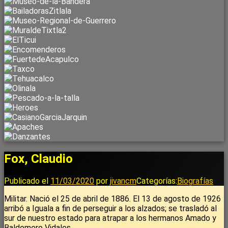
Fox, Claudio
Publicado el
11/03/2020
por
jivancm
Categorías:
Biografías
Militar. Nació el 25 de abril de 1886. El 13 de agosto de 1926
arribó a Iguala a fin de perseguir a los alzados; se trasladó al
sur de nuestro estado para atrapar a los hermanos Amado y
Baldomero Vidales.