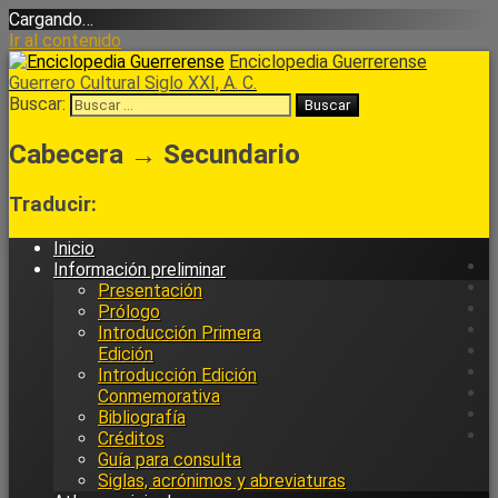
Cargando…
Ir al contenido
Enciclopedia Guerrerense
Guerrero Cultural Siglo XXI, A. C.
Buscar:
Cabecera → Secundario
Traducir:
Inicio
Información preliminar
Presentación
Prólogo
Introducción Primera
Edición
Introducción Edición
Conmemorativa
Bibliografía
Créditos
Guía para consulta
Siglas, acrónimos y abreviaturas