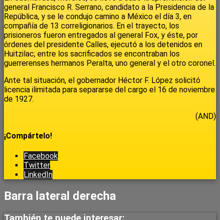
general Francisco R. Serrano, candidato a la Presidencia de la
República, y se le condujo camino a México el día 3, en
compañía de 13 correligionarios. En el trayecto, los
prisioneros fueron entregados al general Fox, y éste, por
órdenes del presidente Calles, ejecutó a los detenidos en
Huitzilac; entre los sacrificados se encontraban los
guerrerenses hermanos Peralta, uno general y el otro coronel.
Ante tal situación, el gobernador Héctor F. López solicitó
licencia ilimitada para separarse del cargo el 16 de noviembre
de 1927.
(AND)
¡Compártelo!
Facebook
Twitter
LinkedIn
Barra lateral derecha
También te puede interesar: