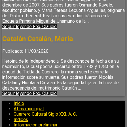
diciembre de 2007. Sus padres fueron Osmundo Ravelo,
escultor poblano, y María Teresa Lecuona Argüelles, originaria
del Distrito Federal. Realizó sus estudios básicos en la
Escuela Primaria Miguel de Unamuno de la …
Seguir leyendo
Fox, Claudio
Catalán Catalán, María
Publicado: 11/03/2020
Heroína de la Independencia. Se desconoce la fecha de su
nacimiento, la cual podría ubicarse entre 1782 y 1783 en la
ciudad de Tixtla de Guerrero; la misma suerte corre la
información sobre su muerte. Sus padres fueron Nicolás
Catalán y Nicolasa Catalán. Es la segunda hija en la línea de
descendencia del matrimonio Catalán …
Seguir leyendo
Fox, Claudio
Inicio
Atlas municipal
Guerrero Cultural Siglo XXI, A. C.
Índices
Información preliminar