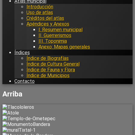
Atlas municipal
Introducción
Uso de atlas
Créditos del atlas
Apéndices y Anexos
I. Resumen municipal
II. Guerrerismos
III. Toponimia
Anexo: Mapas generales
Índices
Índice de Biografías
Índice de Cultura General
Índice de Fauna y Flora
Índice de Municipios
Contacto
Arriba