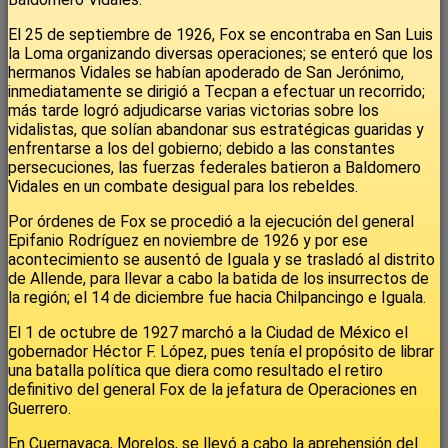
El 25 de septiembre de 1926, Fox se encontraba en San Luis
la Loma organizando diversas operaciones; se enteró que los
hermanos Vidales se habían apoderado de San Jerónimo,
inmediatamente se dirigió a Tecpan a efectuar un recorrido;
más tarde logró adjudicarse varias victorias sobre los
vidalistas, que solían abandonar sus estratégicas guaridas y
enfrentarse a los del gobierno; debido a las constantes
persecuciones, las fuerzas federales batieron a Baldomero
Vidales en un combate desigual para los rebeldes.
Por órdenes de Fox se procedió a la ejecución del general
Epifanio Rodríguez en noviembre de 1926 y por ese
acontecimiento se ausentó de Iguala y se trasladó al distrito
de Allende, para llevar a cabo la batida de los insurrectos de
la región; el 14 de diciembre fue hacia Chilpancingo e Iguala.
El 1 de octubre de 1927 marchó a la Ciudad de México el
gobernador Héctor F. López, pues tenía el propósito de librar
una batalla política que diera como resultado el retiro
definitivo del general Fox de la jefatura de Operaciones en
Guerrero.
En Cuernavaca, Morelos, se llevó a cabo la aprehensión del