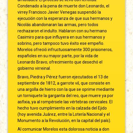
Condenado a la pena de muerte don Leonardo, el
virrey Francisco Javier Venegas suspendió la
ejecución con la esperanza de que sus hermanos y
Nicolás abandonaran las armas, pero todos
rechazaron el indulto. Hablaron con su hermano
Casimiro para que influyera en sus hermanos y
sobrino, pero tampoco tuvo éxito ese empeño.
Morelos ofreció infructuosamente 300 prisioneros,
españoles en su mayor parte, por la vida de
Leonardo Bravo; ofrecimiento que desechó el
gobierno virreinal.
Bravo, Piedra y Pérez fueron ejecutados el 13 de
septiembre de 1812, a garrote vil, que consiste en
una argolla de hierro con la que se oprime mediante
un torniquete la garganta del reo, que muere ya por
asfixia, ya al rompérsele las vértebras cervicales. El
hecho tuvo cumplimiento en la calzada del Ejido
(hoy avenida Juárez, entre la Lotería Nacional y el
Monumento a la Revolución, en la capital del país).
Al comunicar Morelos esta dolorosa noticia a don