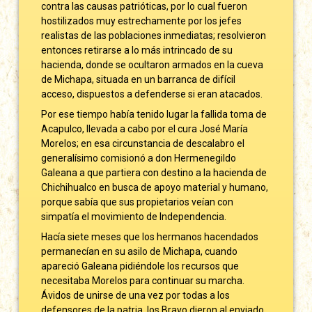
contra las causas patrióticas, por lo cual fueron
hostilizados muy estrechamente por los jefes
realistas de las poblaciones inmediatas; resolvieron
entonces retirarse a lo más intrincado de su
hacienda, donde se ocultaron armados en la cueva
de Michapa, situada en un barranca de difícil
acceso, dispuestos a defenderse si eran atacados.
Por ese tiempo había tenido lugar la fallida toma de
Acapulco, llevada a cabo por el cura José María
Morelos; en esa circunstancia de descalabro el
generalísimo comisionó a don Hermenegildo
Galeana a que partiera con destino a la hacienda de
Chichihualco en busca de apoyo material y humano,
porque sabía que sus propietarios veían con
simpatía el movimiento de Independencia.
Hacía siete meses que los hermanos hacendados
permanecían en su asilo de Michapa, cuando
apareció Galeana pidiéndole los recursos que
necesitaba Morelos para continuar su marcha.
Ávidos de unirse de una vez por todas a los
defensores de la patria, los Bravo dieron al enviado