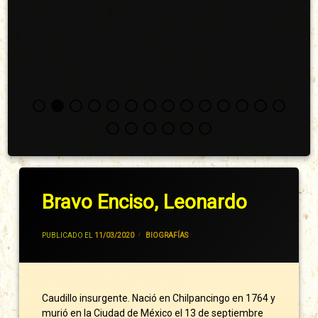
Bravo Enciso, Leonardo
POR
JIVANCM
PUBLICADO EL
11/03/2020
CATEGORÍAS:
BIOGRAFÍAS
Caudillo insurgente. Nació en Chilpancingo en 1764 y
murió en la Ciudad de México el 13 de septiembre