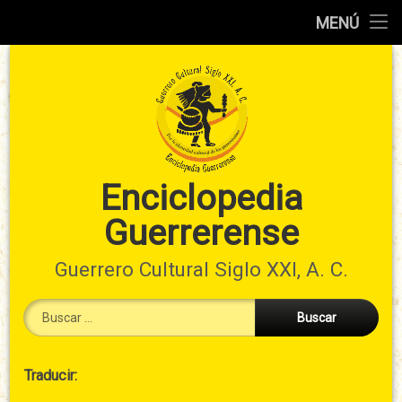
Inicio
MENÚ
Ir
Información
al
preliminar
contenido
Atlas
municipal
Índices
Enciclopedia
Guerrerense
Contacto
Guerrero Cultural Siglo XXI, A. C.
Buscar:
Cabecera
Traducir:
→