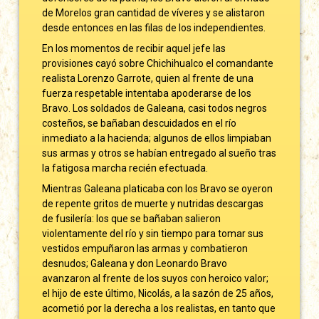
de Morelos gran cantidad de víveres y se alistaron
desde entonces en las filas de los independientes.
En los momentos de recibir aquel jefe las
provisiones cayó sobre Chichihualco el comandante
realista Lorenzo Garrote, quien al frente de una
fuerza respetable intentaba apoderarse de los
Bravo. Los soldados de Galeana, casi todos negros
costeños, se bañaban descuidados en el río
inmediato a la hacienda; algunos de ellos limpiaban
sus armas y otros se habían entregado al sueño tras
la fatigosa marcha recién efectuada.
Mientras Galeana platicaba con los Bravo se oyeron
de repente gritos de muerte y nutridas descargas
de fusilería: los que se bañaban salieron
violentamente del río y sin tiempo para tomar sus
vestidos empuñaron las armas y combatieron
desnudos; Galeana y don Leonardo Bravo
avanzaron al frente de los suyos con heroico valor;
el hijo de este último, Nicolás, a la sazón de 25 años,
acometió por la derecha a los realistas, en tanto que