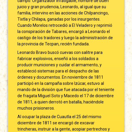
campo. Organizador infatigable, hombre de buen
juicio y gran prudencia, Leonardo, al igual que su
familia, intervino en las acciones de Chilpancingo,
Tixtla y Chilapa, ganadas por los insurgentes.
Cuando Morelos retrocedió a El Veladero y reprimió
la conspiración de Tabares, encargó a Leonardo el
castigo de los traidores y luego la administración de
la provincia de Tecpan, recién fundada.
Leonardo Bravo buscó cuevas con salitre para
fabricar explosivos, enseñó a los soldados a
producir municiones y cuidar el armamento, y
estableció sistemas para el despacho de las
órdenes y documentos. En noviembre de 1811
participó en la campaña sobre Izúcar, estuvo al
mando de la división que fue atacada por el teniente
de fragata Miguel Soto y Macedo el 17 de diciembre
de 1811, a quien derrotó en batalla, haciéndole
muchos prisioneros.
Al ocupar la plaza de Cuautla el 25 del mismo
diciembre de 1811 se encargó de excavar
trincheras, instruir a la gente, acopiar pertrechos y