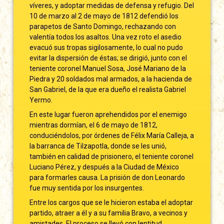
víveres, y adoptar medidas de defensa y refugio. Del
10 de marzo al 2 de mayo de 1812 defendió los
parapetos de Santo Domingo, rechazando con
valentía todos los asaltos. Una vez roto el asedio
evacuó sus tropas sigilosamente, lo cual no pudo
evitar la dispersión de éstas; se dirigió, junto con el
teniente coronel Manuel Sosa, José Mariano de la
Piedra y 20 soldados mal armados, a la hacienda de
San Gabriel, de la que era dueño el realista Gabriel
Yermo.
En este lugar fueron aprehendidos por el enemigo
mientras dormían, el 6 de mayo de 1812,
conduciéndolos, por órdenes de Félix María Calleja, a
la barranca de Tilzapotla, donde se les unió,
también en calidad de prisionero, el teniente coronel
Luciano Pérez, y después a la Ciudad de México
para formarles causa. La prisión de don Leonardo
fue muy sentida por los insurgentes.
Entre los cargos que se le hicieron estaba el adoptar
partido, atraer a él y a su familia Bravo, a vecinos y
amistades. El proceso se llevó con lentitud.