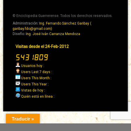
© Enciclopedia Guerrerense. Todos los derechos reservados.
Administración:
Ing. Fernando Sänchez Garibay (
Pie
garibay.fdo@gmail.com)
de
Diseño:
Ing. José Iván Carranza Mendoza
página
Pie
Visitas desde el 24-Feb-2012
→
de
Abaixo
página
→
Usuarios hoy :
Derecha
Users Last 7 days :
Users This Month :
Users This Year :
Vistas de hoy :
Quién está en línea :
Traducir »