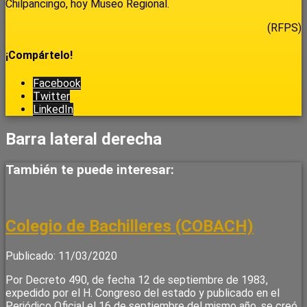
Chilpancingo, hoy Museo Regional.
(RFPS)
¡Compártelo!
Facebook
Twitter
LinkedIn
Barra lateral derecha
También te puede interesar:
Colegio de Bachilleres (COBACH)
Publicado: 11/03/2020
Por Decreto 490, de fecha 12 de septiembre de 1983,
expedido por el H. Congreso del estado y publicado en el
Periódico Oficial el 16 de septiembre del mismo año, se creó