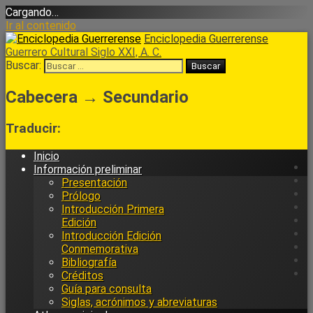
Cargando…
Ir al contenido
Enciclopedia Guerrerense
Guerrero Cultural Siglo XXI, A. C.
Buscar:
Cabecera → Secundario
Traducir:
Inicio
Información preliminar
Presentación
Prólogo
Introducción Primera
Edición
Introducción Edición
Conmemorativa
Bibliografía
Créditos
Guía para consulta
Siglas, acrónimos y abreviaturas