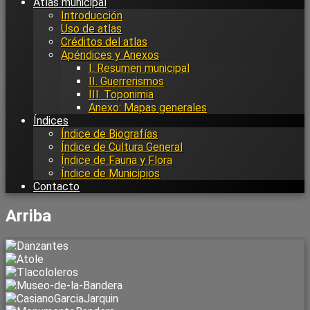
Atlas municipal
Introducción
Uso de atlas
Créditos del atlas
Apéndices y Anexos
I. Resumen municipal
II. Guerrerismos
III. Toponimia
Anexo: Mapas generales
Índices
Índice de Biografías
Índice de Cultura General
Índice de Fauna y Flora
Índice de Municipios
Contacto
Arriba