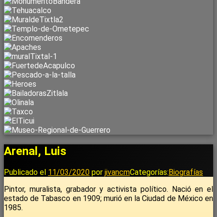
Arenal, Luis
Publicado el
11/03/2020
por
jivancm
Categorías:
Biografías
Pintor, muralista, grabador y activista político. Nació en el
estado de Tabasco en 1909; murió en la Ciudad de México en
1985.