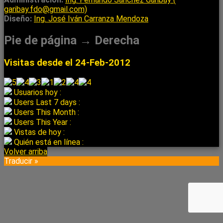
garibay.fdo@gmail.com)
Diseño:
Ing. José Iván Carranza Mendoza
Pie de página → Derecha
Visitas desde el 24-Feb-2012
Usuarios hoy :
Users Last 7 days :
Users This Month :
Users This Year :
Vistas de hoy :
Quién está en línea :
Volver arriba
Traducir »