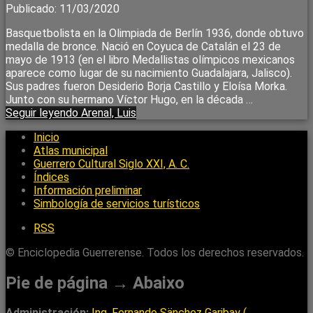
Publicado: 11/03/2020
Basquetbolista en la Olimpiada de Berlín 1936, donde obtuvo
medalla de bronce. Nació en Coyuca de Catalán el 23 de
mayo de 1913 (en el libro Medallistas olímpicos mexicanos
aparece como lugar de su nacimiento Guadalajara, Jalisco).
Sus padres fueron Desiderio Borja Castillo y Eloísa Morka.
Junto con su hermano Víctor Hugo, en la década …
Seguir leyendo
Arenal, Luis
Inicio
Atlas municipal
Guerrero Cultural Siglo XXI, A. C.
Índices
Información preliminar
Simbología de servicios turísticos
RSS
© Enciclopedia Guerrerense. Todos los derechos reservados.
Pie de página → Abaixo
Administración:
Ing. Fernando Sänchez Garibay (